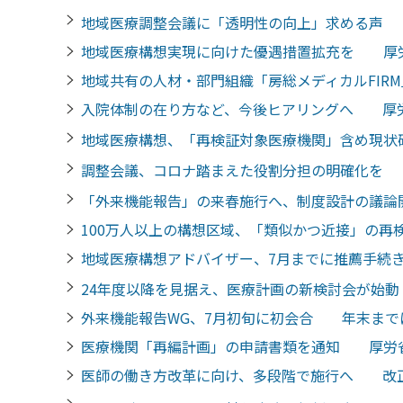
地域医療調整会議に「透明性の向上」求める声
地域医療構想実現に向けた優遇措置拡充を 厚
地域共有の人材・部門組織「房総メディカルFI
入院体制の在り方など、今後ヒアリングへ 厚
地域医療構想、「再検証対象医療機関」含め現
調整会議、コロナ踏まえた役割分担の明確化を
「外来機能報告」の来春施行へ、制度設計の議
100万人以上の構想区域、「類似かつ近接」の
地域医療構想アドバイザー、7月までに推薦手
24年度以降を見据え、医療計画の新検討会が始
外来機能報告WG、7月初旬に初会合 年末まで
医療機関「再編計画」の申請書類を通知 厚労
医師の働き方改革に向け、多段階で施行へ 改