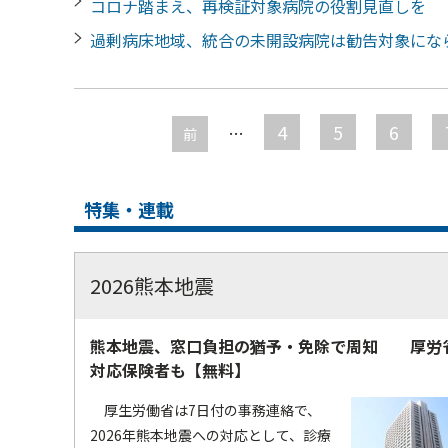
コロナ踏まえ、再検証対象病院の役割見直しを
過剰病床地域、統合の未開設病院は勧告対象に
ペ
ー
4
5
6
…
前
ジ
特集・連載
2026熊本地震
熊本地震、窓口負担の猶予・免除で周知 厚労
対応保険者も【無料】
厚生労働省は7日付の事務連絡で、
2026年熊本地震への対応として、診療