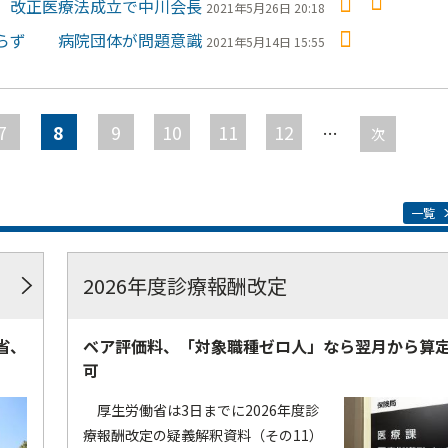
 改正医療法成立で中川会長
2021年5月26日 20:18
ならず 病院団体が問題意識
2021年5月14日 15:55
7
8
9
10
11
12
…
次
一覧
2026年度診療報酬改定
省、
ベア評価料、「対象職種ゼロ人」なら翌月から算
可
厚生労働省は3日までに2026年度診
療報酬改定の疑義解釈資料（その11）