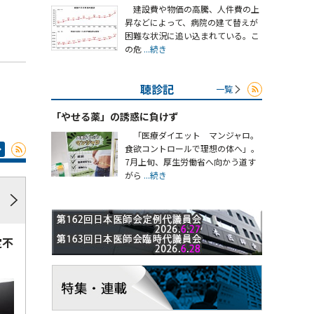
建設費や物価の高騰、人件費の上
昇などによって、病院の建て替えが
困難な状況に追い込まれている。こ
の危
...続き
聴診記
一覧
「やせる薬」の誘惑に負けず
「医療ダイエット マンジャロ。
食欲コントロールで理想の体へ」。
7月上旬、厚生労働省へ向かう道す
がら
...続き
定不