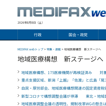
Jump
to
navigation
2026年8月8日（土）
行政
国会・政党
MEDIFAX webトップ
>
特集・連載
> 地域医療構想 新ステージへ
地域医療構想 新ステージへ
地域医療構想、175医療機関が再検証済み 対象
重点支援区域、新潟「上越」「佐渡」と広島「
自民・厚労部会、地域医療構想関連の固定資産
新型コロナで構想調整会議が停滞 東北・地域
地域医療調整会議の透明性、規制改革WGの懸念