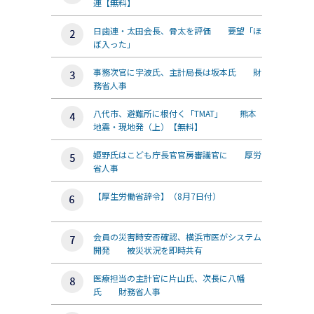
連【無料】
日歯連・太田会長、骨太を評価 要望「ほ
ぼ入った」
事務次官に宇波氏、主計局長は坂本氏 財
務省人事
八代市、避難所に根付く「TMAT」 熊本
地震・現地発（上）【無料】
姫野氏はこども庁長官官房審議官に 厚労
省人事
【厚生労働省辞令】（8月7日付）
会員の災害時安否確認、横浜市医がシステム
開発 被災状況を即時共有
医療担当の主計官に片山氏、次長に八幡
氏 財務省人事