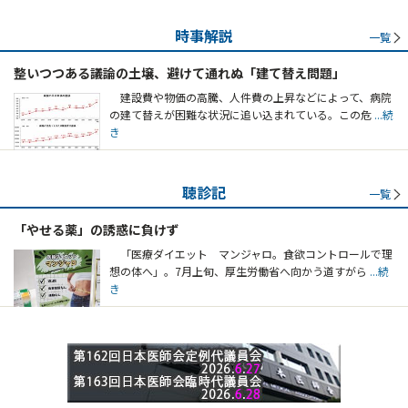
時事解説
一覧
整いつつある議論の土壌、避けて通れぬ「建て替え問題」
建設費や物価の高騰、人件費の上昇などによって、病院
の建て替えが困難な状況に追い込まれている。この危
...続
き
聴診記
一覧
「やせる薬」の誘惑に負けず
「医療ダイエット マンジャロ。食欲コントロールで理
想の体へ」。7月上旬、厚生労働省へ向かう道すがら
...続
き