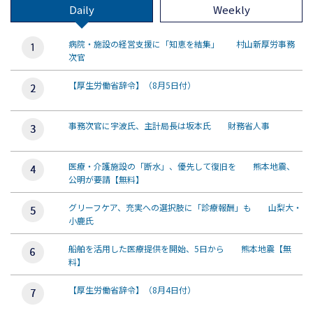
Daily
Weekly
病院・施設の経営支援に「知恵を結集」 村山新厚労事務
次官
【厚生労働省辞令】（8月5日付）
事務次官に宇波氏、主計局長は坂本氏 財務省人事
医療・介護施設の「断水」、優先して復旧を 熊本地震、
公明が要請【無料】
グリーフケア、充実への選択肢に「診療報酬」も 山梨大・
小鹿氏
船舶を活用した医療提供を開始、5日から 熊本地震【無
料】
【厚生労働省辞令】（8月4日付）