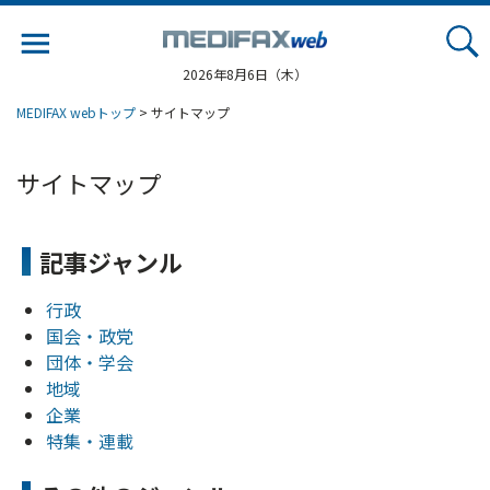
Jump
to
navigation
2026年8月6日（木）
MEDIFAX webトップ
> サイトマップ
サイトマップ
記事ジャンル
行政
国会・政党
団体・学会
地域
企業
特集・連載