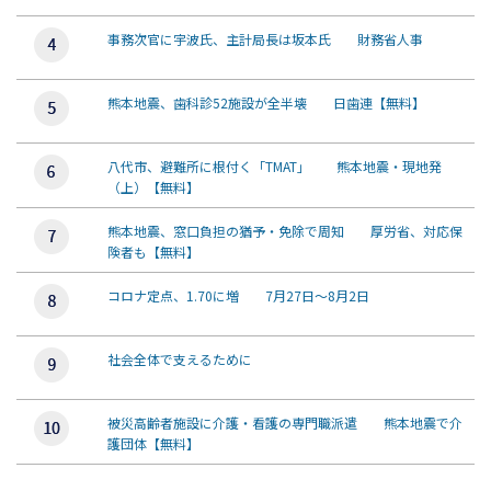
事務次官に宇波氏、主計局長は坂本氏 財務省人事
熊本地震、歯科診52施設が全半壊 日歯連【無料】
八代市、避難所に根付く「TMAT」 熊本地震・現地発
（上）【無料】
熊本地震、窓口負担の猶予・免除で周知 厚労省、対応保
険者も【無料】
コロナ定点、1.70に増 7月27日～8月2日
社会全体で支えるために
被災高齢者施設に介護・看護の専門職派遣 熊本地震で介
護団体【無料】