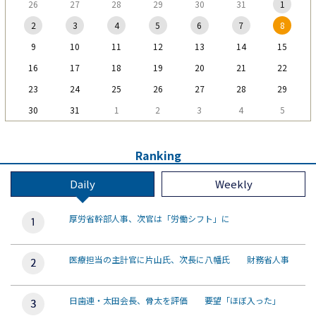
26
27
28
29
30
31
1
2
3
4
5
6
7
8
9
10
11
12
13
14
15
16
17
18
19
20
21
22
23
24
25
26
27
28
29
30
31
1
2
3
4
5
Ranking
Daily
Weekly
厚労省幹部人事、次官は「労働シフト」に
医療担当の主計官に片山氏、次長に八幡氏 財務省人事
日歯連・太田会長、骨太を評価 要望「ほぼ入った」