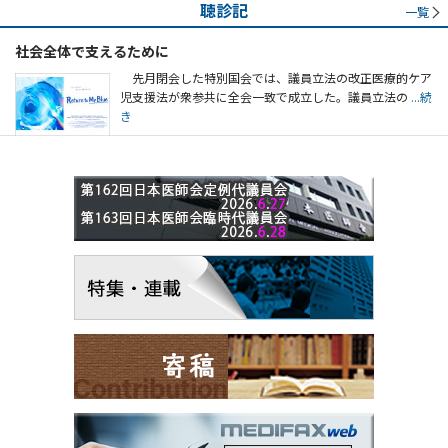
聴診記
一覧
社会全体で支えるために
先月閉会した特別国会では、議員立法の改正医療的ケア
児支援法が衆参共に全会一致で成立した。議員立法の
...続
き