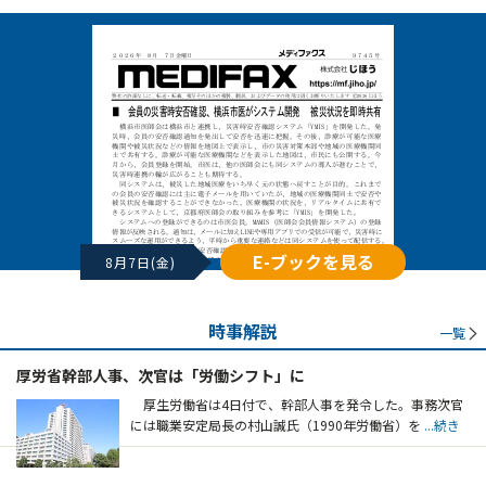
E-ブックを見る
8月7日(金)
時事解説
一覧
厚労省幹部人事、次官は「労働シフト」に
厚生労働省は4日付で、幹部人事を発令した。事務次官
には職業安定局長の村山誠氏（1990年労働省）を
...続き