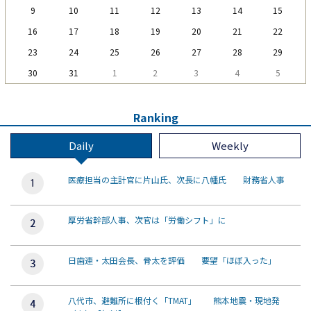
9
10
11
12
13
14
15
16
17
18
19
20
21
22
23
24
25
26
27
28
29
30
31
1
2
3
4
5
Ranking
Daily
Weekly
医療担当の主計官に片山氏、次長に八幡氏 財務省人事
厚労省幹部人事、次官は「労働シフト」に
日歯連・太田会長、骨太を評価 要望「ほぼ入った」
八代市、避難所に根付く「TMAT」 熊本地震・現地発