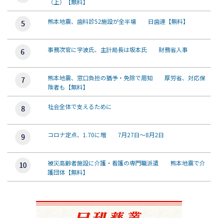
（上）【無料】
熊本地震、歯科診52施設が全半壊 日歯連【無料】
事務次官に宇波氏、主計局長は坂本氏 財務省人事
熊本地震、窓口負担の猶予・免除で周知 厚労省、対応保
険者も【無料】
社会全体で支えるために
コロナ定点、1.70に増 7月27日～8月2日
被災高齢者施設に介護・看護の専門職派遣 熊本地震で介
護団体【無料】