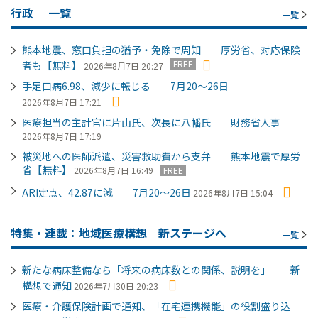
行政
一覧
一覧
熊本地震、窓口負担の猶予・免除で周知 厚労省、対応保険
FREE
者も【無料】
2026年8月7日 20:27
手足口病6.98、減少に転じる 7月20～26日
2026年8月7日 17:21
医療担当の主計官に片山氏、次長に八幡氏 財務省人事
2026年8月7日 17:19
被災地への医師派遣、災害救助費から支弁 熊本地震で厚労
省【無料】
2026年8月7日 16:49
FREE
ARI定点、42.87に減 7月20～26日
2026年8月7日 15:04
特集・連載：地域医療構想 新ステージへ
一覧
新たな病床整備なら「将来の病床数との関係、説明を」 新
構想で通知
2026年7月30日 20:23
医療・介護保険計画で通知、「在宅連携機能」の役割盛り込