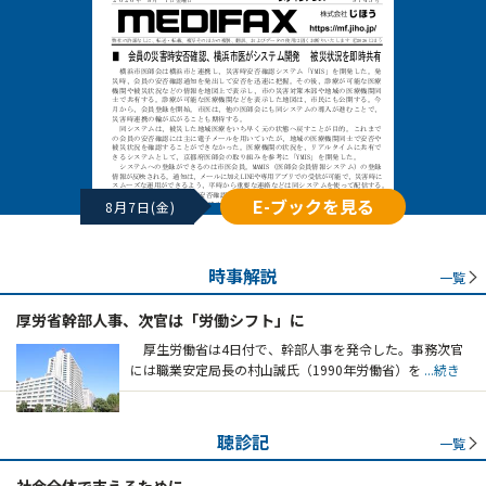
E-ブックを見る
8月7日(金)
時事解説
一覧
厚労省幹部人事、次官は「労働シフト」に
厚生労働省は4日付で、幹部人事を発令した。事務次官
には職業安定局長の村山誠氏（1990年労働省）を
...続き
聴診記
一覧
社会全体で支えるために