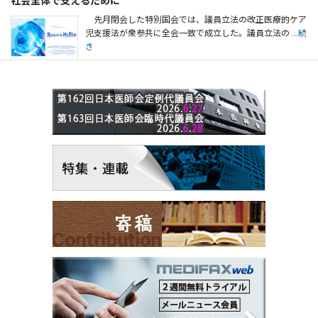
先月閉会した特別国会では、議員立法の改正医療的ケア
児支援法が衆参共に全会一致で成立した。議員立法の
...続
き