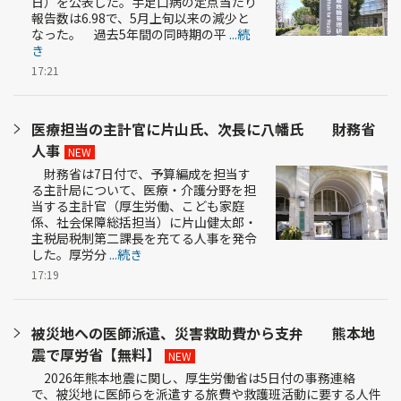
日）を公表した。手足口病の定点当たり
報告数は6.98で、5月上旬以来の減少と
なった。 過去5年間の同時期の平
...続
き
17:21
医療担当の主計官に片山氏、次長に八幡氏 財務省
人事
NEW
財務省は7日付で、予算編成を担当す
る主計局について、医療・介護分野を担
当する主計官（厚生労働、こども家庭
係、社会保障総括担当）に片山健太郎・
主税局税制第二課長を充てる人事を発令
した。厚労分
...続き
17:19
被災地への医師派遣、災害救助費から支弁 熊本地
震で厚労省【無料】
NEW
2026年熊本地震に関し、厚生労働省は5日付の事務連絡
で、被災地に医師らを派遣する旅費や救護班活動に要する人件