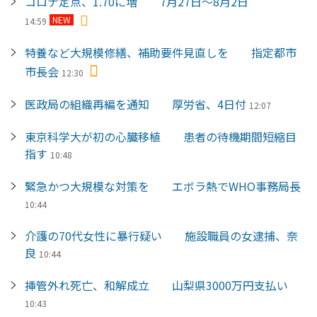
コロナ定点、1.70に増 7月27日～8月2日
NEW
14:59
特養など大規模修繕、補助要件見直しを 指定都市
市長会
12:30
医政局の組織再編を通知 厚労省、4日付
12:07
東京科学大が初の心臓移植 患者の待機期間短縮目
指す
10:48
緊急かつ大規模な対策を エボラ熱でWHO事務局長
10:44
介護の70代女性に暴行疑い 施設職員の女逮捕、奈
良
10:44
挿管外れ死亡、和解成立 山梨県3000万円支払い
10:43