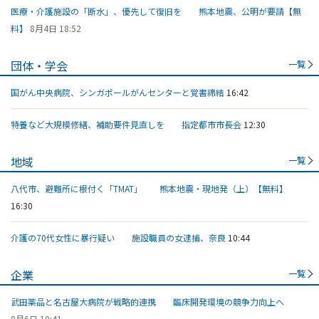
医療・介護施設の「断水」、優先して復旧を 熊本地震、公明が要請【無
料】
8月4日 18:52
団体・学会
一覧
国がん中央病院、シンガポールがんセンターと覚書締結
16:42
特養など大規模修繕、補助要件見直しを 指定都市市長会
12:30
地域
一覧
八代市、避難所に根付く「TMAT」 熊本地震・現地発（上）【無料】
16:30
介護の70代女性に暴行疑い 施設職員の女逮捕、奈良
10:44
企業
一覧
武田薬品と名古屋大病院が戦略的連携 臨床開発環境の競争力向上へ
8月6日 10:41