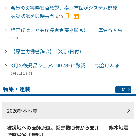
会員の災害時安否確認、横浜市医がシステム開発
被災状況を即時共有
4:30
姫野氏はこども庁長官官房審議官に 厚労省人事
0:00
【厚生労働省辞令】（8月7日付）
0:00
3月の後発品シェア、90.4％に微減 協会けんぽ
8月6日 18:01
特集・連載
一覧
2026熊本地震
被災地への医師派遣、災害救助費から支弁 熊本地震
で厚労省【無料】