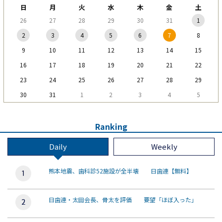
日
月
火
水
木
金
土
26
27
28
29
30
31
1
2
3
4
5
6
7
8
9
10
11
12
13
14
15
16
17
18
19
20
21
22
23
24
25
26
27
28
29
30
31
1
2
3
4
5
Ranking
Daily
Weekly
熊本地震、歯科診52施設が全半壊 日歯連【無料】
日歯連・太田会長、骨太を評価 要望「ほぼ入った」