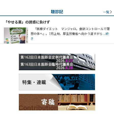
聴診記
一覧
「やせる薬」の誘惑に負けず
「医療ダイエット マンジャロ。食欲コントロールで理
想の体へ」。7月上旬、厚生労働省へ向かう道すがら
...続
き