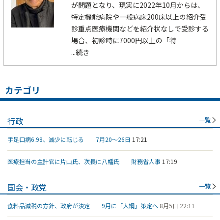
が問題となり、現実に2022年10月からは、
特定機能病院や一般病床200床以上の紹介受
診重点医療機関などを紹介状なしで受診する
場合、初診時に7000円以上の「特
...続き
カテゴリ
行政
一覧
手足口病6.98、減少に転じる 7月20～26日
17:21
医療担当の主計官に片山氏、次長に八幡氏 財務省人事
17:19
国会・政党
一覧
食料品減税の方針、政府が決定 9月に「大綱」策定へ
8月5日 22:11