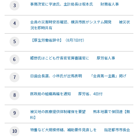
事務次官に宇波氏、主計局長は坂本氏 財務省人事
会員の災害時安否確認、横浜市医がシステム開発 被災状
況を即時共有
【厚生労働省辞令】（8月7日付）
姫野氏はこども庁長官官房審議官に 厚労省人事
日歯会長選、小林氏が出馬表明 「会員第一主義」掲げ
医政局の組織再編を通知 厚労省、4日付
被災地の医療提供体制確保を要望 熊本地震で保団連【無
料】
特養など大規模修繕、補助要件見直しを 指定都市市長会