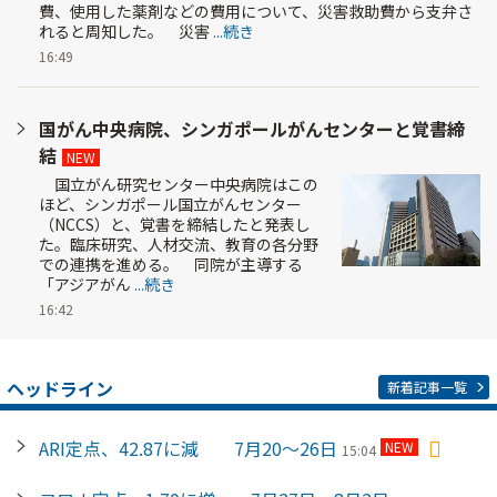
費、使用した薬剤などの費用について、災害救助費から支弁さ
れると周知した。 災害
...続き
16:49
国がん中央病院、シンガポールがんセンターと覚書締
結
NEW
国立がん研究センター中央病院はこの
ほど、シンガポール国立がんセンター
（NCCS）と、覚書を締結したと発表し
た。臨床研究、人材交流、教育の各分野
での連携を進める。 同院が主導する
「アジアがん
...続き
16:42
ヘッドライン
新着記事一覧
ARI定点、42.87に減 7月20～26日
NEW
15:04