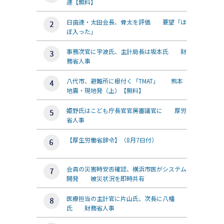
連【無料】
日歯連・太田会長、骨太を評価 要望「ほ
ぼ入った」
事務次官に宇波氏、主計局長は坂本氏 財
務省人事
八代市、避難所に根付く「TMAT」 熊本
地震・現地発（上）【無料】
姫野氏はこども庁長官官房審議官に 厚労
省人事
【厚生労働省辞令】（8月7日付）
会員の災害時安否確認、横浜市医がシステム
開発 被災状況を即時共有
医療担当の主計官に片山氏、次長に八幡
氏 財務省人事