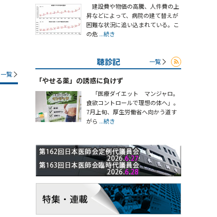
建設費や物価の高騰、人件費の上
昇などによって、病院の建て替えが
困難な状況に追い込まれている。こ
の危
...続き
聴診記
一覧
一覧
「やせる薬」の誘惑に負けず
「医療ダイエット マンジャロ。
食欲コントロールで理想の体へ」。
7月上旬、厚生労働省へ向かう道す
がら
...続き