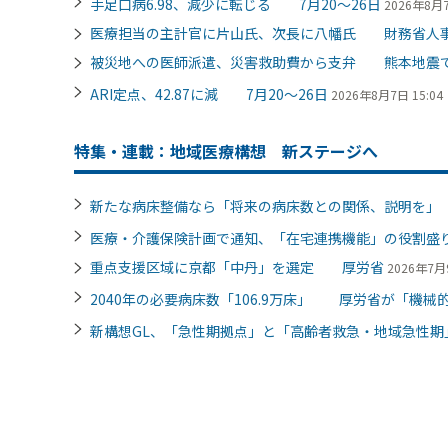
手足口病6.98、減少に転じる 7月20～26日
2026年8月7
医療担当の主計官に片山氏、次長に八幡氏 財務省人
被災地への医師派遣、災害救助費から支弁 熊本地震
ARI定点、42.87に減 7月20～26日
2026年8月7日 15:04
特集・連載：地域医療構想 新ステージへ
新たな病床整備なら「将来の病床数との関係、説明を
医療・介護保険計画で通知、「在宅連携機能」の役割
重点支援区域に京都「中丹」を選定 厚労省
2026年7月9
2040年の必要病床数「106.9万床」 厚労省が「機械的
新構想GL、「急性期拠点」と「高齢者救急・地域急性期