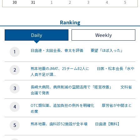
30
31
1
2
3
4
5
Ranking
Daily
Weekly
日歯連・太田会長、骨太を評価 要望「ほぼ入った」
熊本地震のJMAT、25チーム82人に 日医・松本会長「水や
人員不足が課...
長崎大病院、病床削減の空間活用で「経営改善」 文科省
会議で発表
OTC類似薬、追加負担の例外を明確化 厚労省が中間まと
め案
熊本地震、歯科診52施設が全半壊 日歯連【無料】