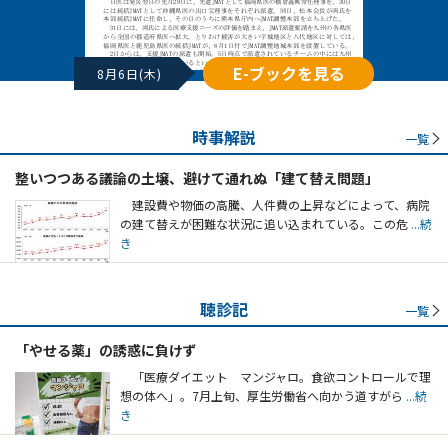
E-ブックを見る
8月6日(木)
時事解説
一覧
整いつつある議論の土壌、避けて通れぬ「建て替え問題」
建設費や物価の高騰、人件費の上昇などによって、病院
の建て替えが困難な状況に追い込まれている。この危
...続
き
聴診記
一覧
「やせる薬」の誘惑に負けず
「医療ダイエット マンジャロ。食欲コントロールで理
想の体へ」。7月上旬、厚生労働省へ向かう道すがら
...続
き