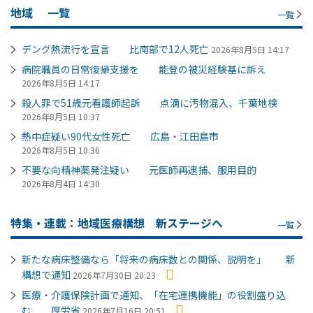
地域
一覧
一覧
デング熱流行を宣言 比南部で12人死亡
2026年8月5日 14:17
病院職員の日常復帰支援を 能登の被災経験基に訴え
2026年8月5日 14:17
殺人罪で51歳元看護師起訴 点滴に汚物混入、千葉地検
2026年8月5日 10:37
熱中症疑い90代女性死亡 広島・江田島市
2026年8月5日 10:36
不要な向精神薬発注疑い 元医師再逮捕、服用目的
2026年8月4日 14:30
特集・連載：地域医療構想 新ステージへ
一覧
新たな病床整備なら「将来の病床数との関係、説明を」 新
構想で通知
2026年7月30日 20:23
医療・介護保険計画で通知、「在宅連携機能」の役割盛り込
む 厚労省
2026年7月16日 20:51