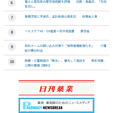
電カル普及率の厚労相見解を評価 日医・長島氏、「方向
性同じ」
事務次官に宇波氏、主計局長は坂本氏 財務省人事
ヘルスケアAX・DX推進へ司令塔設置 厚労省
有料ホームの囲い込み対策で「保険者機能強化を」 介護
給付費分科会
医療・介護施設の「断水」、優先して復旧を 熊本地震、
公明が要請【無料】