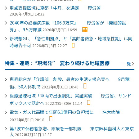
重点支援区域に京都「中丹」を選定 厚労省
2026年7月9日 14:33
2040年の必要病床数「106.9万床」 厚労省が「機械的試
算」、9.5万床減
2026年7月7日 16:59
新構想GL、「急性期拠点」と「高齢者救急・地域急性期」は同
時報告不可
2026年7月3日 22:27
特集・連載：“現場発” 変わり続ける地域医療
一覧
恵寿総合が「介護部」創設、患者の生活支援充実へ 9月稼
働、50人体制で
2022年8月31日 18:40
医療過疎地域「車両で出張調剤」実証実験 厚労省、サンド
ボックスで認定へ
2022年8月30日 11:14
電気・ガス代高騰で年間6.1億円の負担増に 名大病院
2022年8月1日 20:18
第7波で休務者急増、診療を一部制限 東京医科歯科大と東京
大
2022年7月28日 18:37