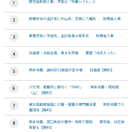
厚労省幹部人事、次官は「労働シフト」に
医療担当の主計官に片山氏、次長に八幡氏 財務省人事
事務次官に宇波氏、主計局長は坂本氏 財務省人事
日歯連・太田会長、骨太を評価 要望「ほぼ入った」
熊本地震、歯科診52施設が全半壊 日歯連【無料】
八代市、避難所に根付く「TMAT」 熊本地震・現地発
（上）【無料】
被災高齢者施設に介護・看護の専門職派遣 熊本地震で介
護団体【無料】
熊本地震、窓口負担の猶予・免除で周知 厚労省、対応保
険者も【無料】