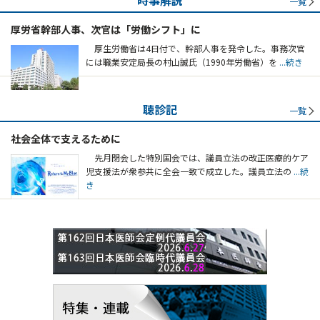
時事解説
一覧
厚労省幹部人事、次官は「労働シフト」に
厚生労働省は4日付で、幹部人事を発令した。事務次官
には職業安定局長の村山誠氏（1990年労働省）を
...続き
聴診記
一覧
社会全体で支えるために
先月閉会した特別国会では、議員立法の改正医療的ケア
児支援法が衆参共に全会一致で成立した。議員立法の
...続
き