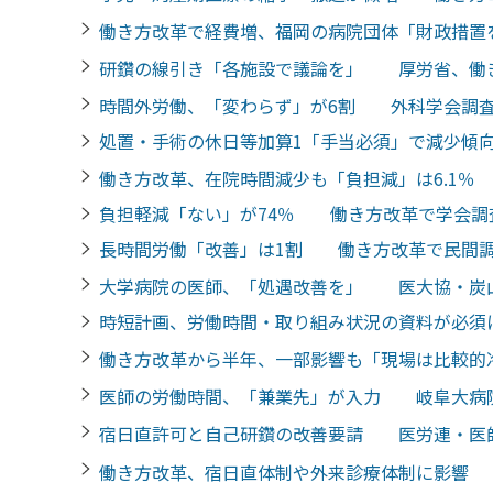
働き方改革で経費増、福岡の病院団体「財政措
研鑽の線引き「各施設で議論を」 厚労省、働
時間外労働、「変わらず」が6割 外科学会調
処置・手術の休日等加算1「手当必須」で減少
働き方改革、在院時間減少も「負担減」は6.1
負担軽減「ない」が74％ 働き方改革で学会調
長時間労働「改善」は1割 働き方改革で民間
大学病院の医師、「処遇改善を」 医大協・炭
時短計画、労働時間・取り組み状況の資料が必須
働き方改革から半年、一部影響も「現場は比較的
医師の労働時間、「兼業先」が入力 岐阜大病
宿日直許可と自己研鑽の改善要請 医労連・医
働き方改革、宿日直体制や外来診療体制に影響