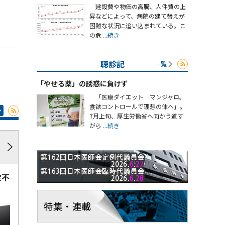
建設費や物価の高騰、人件費の上
昇などによって、病院の建て替えが
困難な状況に追い込まれている。こ
の危
...続き
聴診記
一覧
「やせる薬」の誘惑に負けず
「医療ダイエット マンジャロ。
食欲コントロールで理想の体へ」。
7月上旬、厚生労働省へ向かう道す
がら
...続き
定不