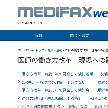
Jump
to
navigation
2026年8月7日（金）
行政
国会・政党
MEDIFAX webトップ
>
特集・連載
> 医師の働き方改革 現場への影
医師の働き方改革 現場への
働き方改革、施行3年の見直しで検討着手 労
C水準、医療現場の理解「十分でない」 検討
働き方改革、施行3年の見直しで検討会 厚労省
助教の7割弱「週31時間以上診療」 AJMCが調
小児・周産期医療の縮小・撤退が微増 働き方