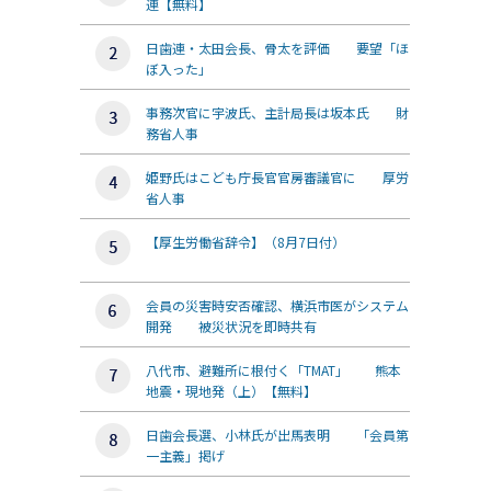
連【無料】
日歯連・太田会長、骨太を評価 要望「ほ
ぼ入った」
事務次官に宇波氏、主計局長は坂本氏 財
務省人事
姫野氏はこども庁長官官房審議官に 厚労
省人事
【厚生労働省辞令】（8月7日付）
会員の災害時安否確認、横浜市医がシステム
開発 被災状況を即時共有
八代市、避難所に根付く「TMAT」 熊本
地震・現地発（上）【無料】
日歯会長選、小林氏が出馬表明 「会員第
一主義」掲げ