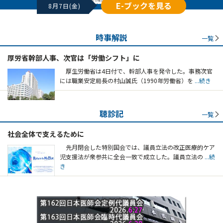
E-ブックを見る
8月7日(金)
時事解説
一覧
厚労省幹部人事、次官は「労働シフト」に
厚生労働省は4日付で、幹部人事を発令した。事務次官
には職業安定局長の村山誠氏（1990年労働省）を
...続き
聴診記
一覧
社会全体で支えるために
先月閉会した特別国会では、議員立法の改正医療的ケア
児支援法が衆参共に全会一致で成立した。議員立法の
...続
き