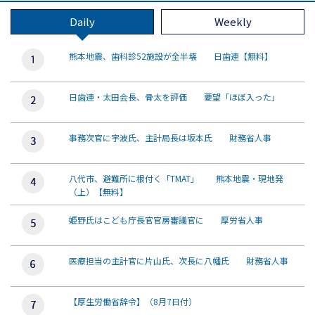
Daily
Weekly
熊本地震、歯科診52施設が全半壊 日歯連【無料】
日歯連・太田会長、骨太を評価 要望「ほぼ入った」
事務次官に宇波氏、主計局長は坂本氏 財務省人事
八代市、避難所に根付く「TMAT」 熊本地震・現地発
（上）【無料】
姫野氏はこども庁長官官房審議官に 厚労省人事
医療担当の主計官に片山氏、次長に八幡氏 財務省人事
【厚生労働省辞令】（8月7日付）