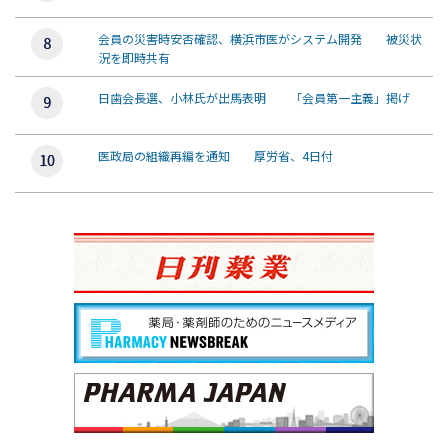
会員の災害時安否確認、横浜市医がシステム開発 被災状
況を即時共有
日歯会長選、小林氏が出馬表明 「会員第一主義」掲げ
医政局の組織再編を通知 厚労省、4日付