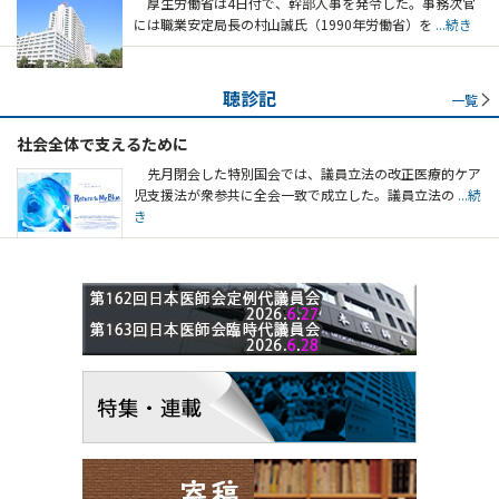
厚生労働省は4日付で、幹部人事を発令した。事務次官
には職業安定局長の村山誠氏（1990年労働省）を
...続き
聴診記
一覧
社会全体で支えるために
先月閉会した特別国会では、議員立法の改正医療的ケア
児支援法が衆参共に全会一致で成立した。議員立法の
...続
き