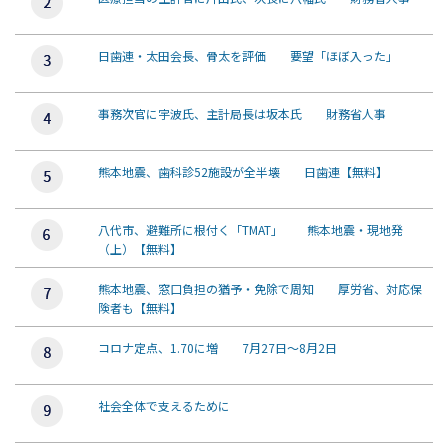
日歯連・太田会長、骨太を評価 要望「ほぼ入った」
事務次官に宇波氏、主計局長は坂本氏 財務省人事
熊本地震、歯科診52施設が全半壊 日歯連【無料】
八代市、避難所に根付く「TMAT」 熊本地震・現地発
（上）【無料】
熊本地震、窓口負担の猶予・免除で周知 厚労省、対応保
険者も【無料】
コロナ定点、1.70に増 7月27日～8月2日
社会全体で支えるために