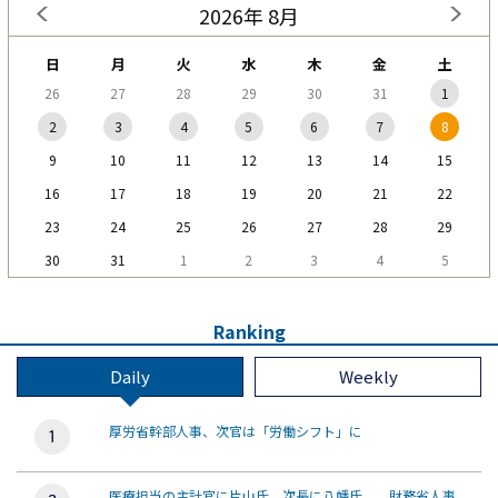
2026年 8月
日
月
火
水
木
金
土
26
27
28
29
30
31
1
2
3
4
5
6
7
8
9
10
11
12
13
14
15
16
17
18
19
20
21
22
23
24
25
26
27
28
29
30
31
1
2
3
4
5
Ranking
Daily
Weekly
厚労省幹部人事、次官は「労働シフト」に
医療担当の主計官に片山氏、次長に八幡氏 財務省人事