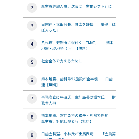
厚労省幹部人事、次官は「労働シフト」に
日歯連・太田会長、骨太を評価 要望「ほ
ぼ入った」
八代市、避難所に根付く「TMAT」 熊本
地震・現地発（上）【無料】
社会全体で支えるために
熊本地震、歯科診52施設が全半壊 日歯
連【無料】
事務次官に宇波氏、主計局長は坂本氏 財
務省人事
熊本地震、窓口負担の猶予・免除で周知
厚労省、対応保険者も【無料】
日歯会長選、小林氏が出馬表明 「会員第