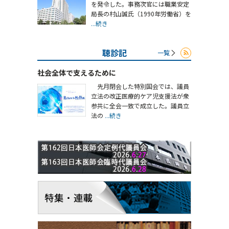
を発令した。事務次官には職業安定
局長の村山誠氏（1990年労働省）を
...続き
聴診記
一覧
社会全体で支えるために
先月閉会した特別国会では、議員
立法の改正医療的ケア児支援法が衆
参共に全会一致で成立した。議員立
法の
...続き