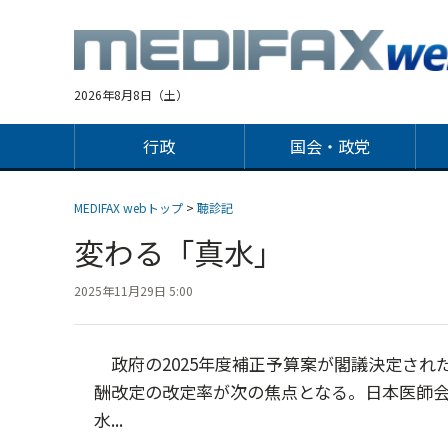
Jump
to
navigation
2026年8月8日（土）
行政
国会・政党
MEDIFAX webトップ
>
聴診記
変わる「真水」
2025年11月29日 5:00
政府の2025年度補正予算案が閣議決定され
酬改定の改定率が次の焦点となる。日本医師
水...