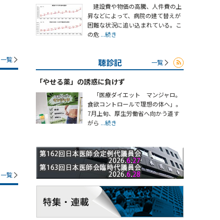
建設費や物価の高騰、人件費の上
昇などによって、病院の建て替えが
困難な状況に追い込まれている。こ
の危
...続き
一覧
聴診記
一覧
「やせる薬」の誘惑に負けず
「医療ダイエット マンジャロ。
食欲コントロールで理想の体へ」。
7月上旬、厚生労働省へ向かう道す
がら
...続き
一覧