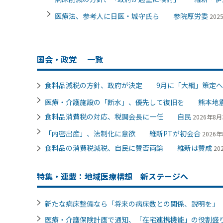
医療法、参考人に日医・城守氏ら 参院厚労委
202
国会・政党
一覧
食料品減税の方針、政府が決定 9月に「大綱」策定へ
医療・介護施設の「断水」、優先して復旧を 熊本地
食料品消費税の対応、税調会長に一任 自民
2026年8月3
「内密出産」、法制化に意欲 維新PTが初会合
2026年
食料品の消費税減税、自民に賛否両論 維新は賛成
20
特集・連載：地域医療構想 新ステージへ
新たな病床整備なら「将来の病床数との関係、説明を
医療・介護保険計画で通知、「在宅連携機能」の役割