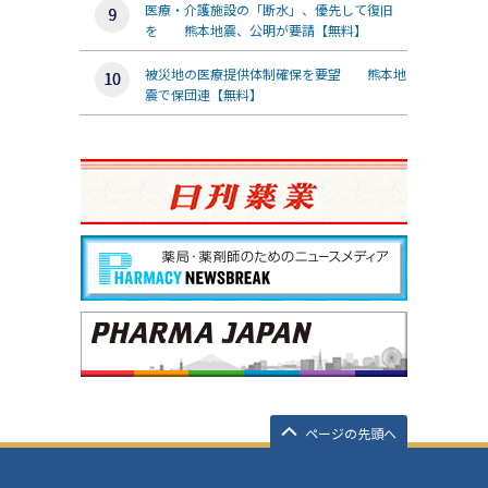
医療・介護施設の「断水」、優先して復旧
を 熊本地震、公明が要請【無料】
被災地の医療提供体制確保を要望 熊本地
震で保団連【無料】
ページの先頭へ