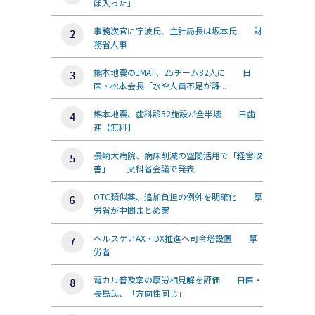
ぼ入った」
事務次官に宇波氏、主計局長は坂本氏 財
務省人事
熊本地震のJMAT、25チーム82人に 日
医・松本会長「水や人員不足が課...
熊本地震、歯科診52施設が全半壊 日歯
連【無料】
長崎大病院、病床削減の空間活用で「経営改
善」 文科省会議で発表
OTC類似薬、追加負担の例外を明確化 厚
労省が中間まとめ案
ヘルスケアAX・DX推進へ司令塔設置 厚
労省
電カル普及率の厚労相見解を評価 日医・
長島氏、「方向性同じ」