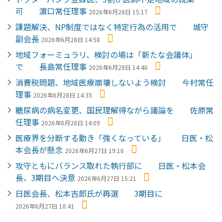
可 濵口常任理事
2026年6月28日 15:17
課題解決、NP制度ではなく特定行為の活用で 城守
副会長
2026年6月28日 14:58
地域フォーミュラリ、検討の場は「新たな会議体」
で 長島常任理事
2026年6月28日 14:40
消費税問題、地域医療崩壊しないよう検討 今村常任
理事
2026年6月28日 14:35
糖尿病の病名変更、国民理解得ながら議論を 佐原常
任理事
2026年6月28日 14:09
医療界を分断する動き「強くなっている」 日医・松
本会長が懸念
2026年6月27日 19:16
攻守ともにバランス取れた執行部に 日医・松本会
長、3期目へ決意
2026年6月27日 15:21
日医会長、松本吉郎氏が再選 3期目に
2026年6月27日 10:41