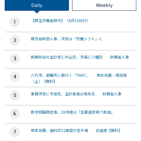
Daily
Weekly
【厚生労働省辞令】（8月10日付）
厚労省幹部人事、次官は「労働シフト」に
医療担当の主計官に片山氏、次長に八幡氏 財務省人事
八代市、避難所に根付く「TMAT」 熊本地震・現地発
（上）【無料】
事務次官に宇波氏、主計局長は坂本氏 財務省人事
医学部臨時定員、28年度は「全都道府県で削減」
熊本地震、歯科診52施設が全半壊 日歯連【無料】