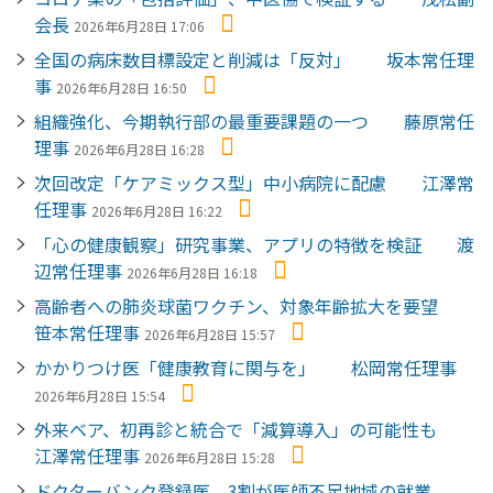
会長
2026年6月28日 17:06
全国の病床数目標設定と削減は「反対」 坂本常任理
事
2026年6月28日 16:50
組織強化、今期執行部の最重要課題の一つ 藤原常任
理事
2026年6月28日 16:28
次回改定「ケアミックス型」中小病院に配慮 江澤常
任理事
2026年6月28日 16:22
「心の健康観察」研究事業、アプリの特徴を検証 渡
辺常任理事
2026年6月28日 16:18
高齢者への肺炎球菌ワクチン、対象年齢拡大を要望
笹本常任理事
2026年6月28日 15:57
かかりつけ医「健康教育に関与を」 松岡常任理事
2026年6月28日 15:54
外来ベア、初再診と統合で「減算導入」の可能性も
江澤常任理事
2026年6月28日 15:28
ドクターバンク登録医、3割が医師不足地域の就業