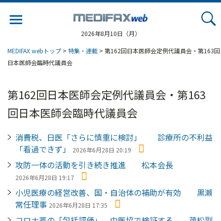
Jump
to
navigation
2026年8月10日（月）
MEDIFAX webトップ
>
特集・連載
> 第162回日本医師会定例代議員会・第163回
日本医師会臨時代議員会
第162回日本医師会定例代議員会・第163
回日本医師会臨時代議員会
消費税、日医「さらに慎重に検討」 診療所の不利益
「看過できず」
2026年6月28日 20:19
攻防一体の活動を引き続き推進 松本会長
2026年6月28日 19:17
小児医療の経営改善、国・自治体の補助が有効 黒瀨
常任理事
2026年6月28日 17:35
コロナ薬の「包括評価」、中医協で検証する 茂松副