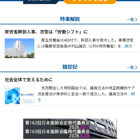
時事解説
一覧
厚労省幹部人事、次官は「労働シフト」に
厚生労働省は4日付で、幹部人事を発令した。事務次官
には職業安定局長の村山誠氏（1990年労働省）を
...続き
聴診記
一覧
社会全体で支えるために
先月閉会した特別国会では、議員立法の改正医療的ケア
児支援法が衆参共に全会一致で成立した。議員立法の
...続
き