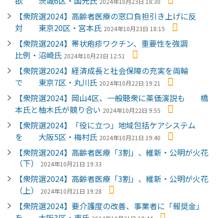
欲 茨城6区・国光氏
2024年10月23日 18:30
【衆院選2024】高齢者医療の窓口負担引き上げに反
対 東京20区・宮本氏
2024年10月23日 18:15
【衆院選2024】帯状疱疹ワクチン、重要性を強調
比例・沼崎氏
2024年10月23日 12:51
【衆院選2024】経済成長と社会保障の充実を両輪
で 東京7区・丸川氏
2024年10月22日 19:21
【衆院選2024】岡山4区、一般聴衆に薬価演説も 橋
本氏と柚木氏が競り合い
2024年10月22日 9:55
【衆院選2024】「役に立つ」地域包括ケアシステム
を 大阪5区・梅村氏
2024年10月21日 19:40
【衆院選2024】高齢者医療「3割」、維新・公明が火花
（下）
2024年10月21日 19:33
【衆院選2024】高齢者医療「3割」、維新・公明が火花
（上）
2024年10月21日 19:28
【衆院選2024】要介護度の改善、事業者に「報奨金」
を 大阪3区・東氏