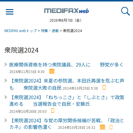
Jump
to
navigation
2026年8月7日（金）
MEDIFAX webトップ
>
特集・連載
> 衆院選2024
衆院選2024
医療関係資格を持つ衆院議員、29人に 野党が多く
2024年11月15日 4:30
【衆院選2024】来夏の参院選、本田氏再選を危ぶむ声
も 衆院選大敗の自民
2024年10月29日 9:38
【衆院選2024】「ねちっこさ」と「しぶとさ」で政策
進める 当選報告会で自民・安藤氏
2024年10月28日 20:03
【衆院選2024】与党の厚労関係候補が苦戦、「政治と
カネ」の影響色濃く
2024年10月28日 16:32