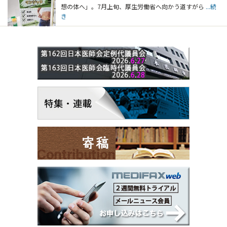
想の体へ」。7月上旬、厚生労働省へ向かう道すがら
...続
き