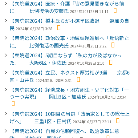
【衆院選2024】医療・介護「皆の意見聞きながら前
に」 比例復活の安藤氏
2024年10月28日 11:11
【衆院選2024】橋本氏らが小選挙区敗退 逆風の自
民
2024年10月28日 3:28
【衆院選2024】政治改革・地域課題進展へ「覚悟新た
に」 比例復活の国光氏
2024年10月28日 2:22
【衆院選2024】5期目ならず「私の力が及ばなかっ
た」 大阪6区・伊佐氏
2024年10月28日 2:10
【衆院選2024】立民、ネクスト厚労相が9選 京都6
区・山井氏
2024年10月28日 0:31
【衆院選2024】経済成長・地方創生・少子化対策「一
つ一つ実現」 岡山3区・加藤氏
2024年10月27日 23:34
【衆院選2024】10期目の当選「政治家としての総仕上
げへ」 三重1区・田村氏
2024年10月27日 22:11
【衆院選2024】自民の信頼回復へ、政治改革に意