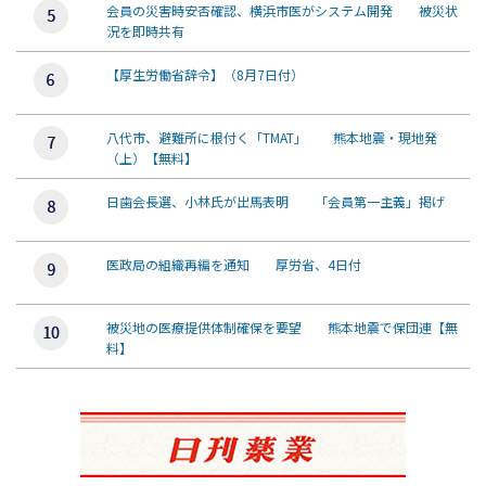
会員の災害時安否確認、横浜市医がシステム開発 被災状
況を即時共有
【厚生労働省辞令】（8月7日付）
八代市、避難所に根付く「TMAT」 熊本地震・現地発
（上）【無料】
日歯会長選、小林氏が出馬表明 「会員第一主義」掲げ
医政局の組織再編を通知 厚労省、4日付
被災地の医療提供体制確保を要望 熊本地震で保団連【無
料】