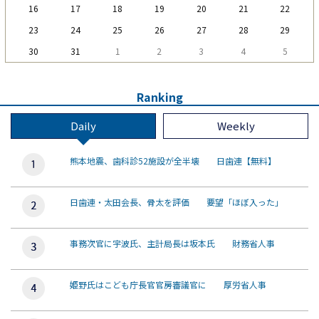
16
17
18
19
20
21
22
23
24
25
26
27
28
29
30
31
1
2
3
4
5
Ranking
Daily
Weekly
熊本地震、歯科診52施設が全半壊 日歯連【無料】
日歯連・太田会長、骨太を評価 要望「ほぼ入った」
事務次官に宇波氏、主計局長は坂本氏 財務省人事
姫野氏はこども庁長官官房審議官に 厚労省人事