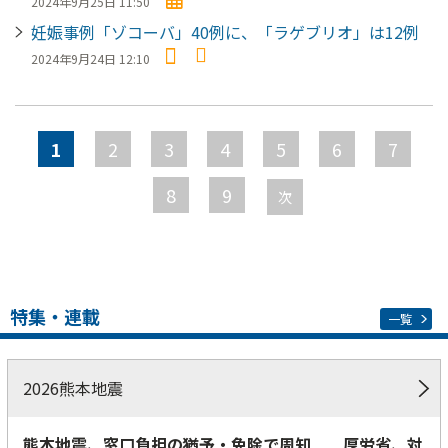
2024年9月25日 11:50
妊娠事例「ゾコーバ」40例に、「ラゲブリオ」は12例
2024年9月24日 12:10
ペ
ー
1
2
3
4
5
6
7
ジ
8
9
次
特集・連載
一覧
2026熊本地震
熊本地震、窓口負担の猶予・免除で周知 厚労省、対