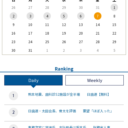
26
27
28
29
30
31
1
2
3
4
5
6
7
8
9
10
11
12
13
14
15
16
17
18
19
20
21
22
23
24
25
26
27
28
29
30
31
1
2
3
4
5
Ranking
Daily
Weekly
熊本地震、歯科診52施設が全半壊 日歯連【無料】
日歯連・太田会長、骨太を評価 要望「ほぼ入った」
事務次官に宇波氏、主計局長は坂本氏 財務省人事