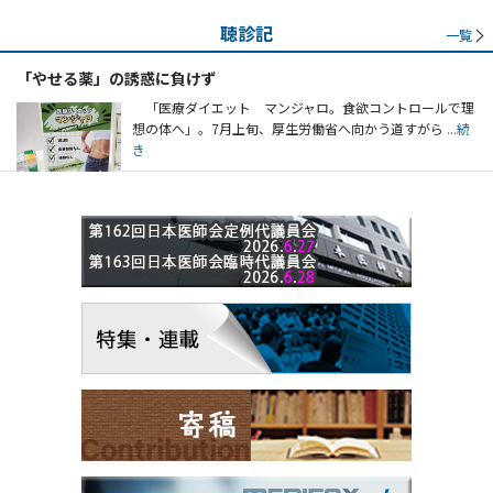
聴診記
一覧
「やせる薬」の誘惑に負けず
「医療ダイエット マンジャロ。食欲コントロールで理
想の体へ」。7月上旬、厚生労働省へ向かう道すがら
...続
き