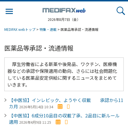
Jump
to
navigation
2026年8月7日（金）
MEDIFAX webトップ
>
特集・連載
> 医薬品等承認・流通情報
医薬品等承認・流通情報
厚生労働省による新薬や後発品、ワクチン、医療機
器などの承認や保険適用の動向、さらには社会問題化
している医薬品安定供給に関するニュースをまとめて
いきます。
【中医協】インレビック、ようやく収載 承認から11
カ月
2026年5月14日 10:34
【中医協】6成分10品目の収載了承、2品目に新ルール
適用
2026年4月9日 11:25