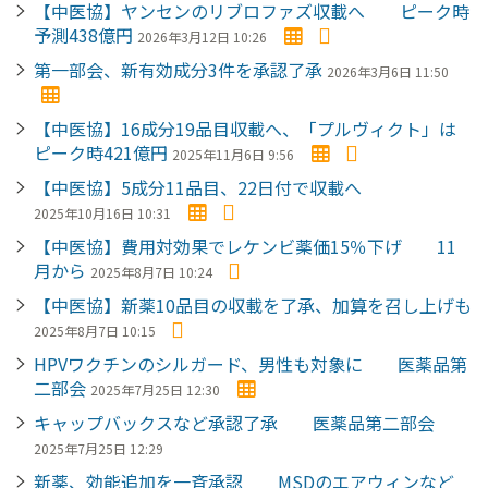
【中医協】ヤンセンのリブロファズ収載へ ピーク時
予測438億円
2026年3月12日 10:26
第一部会、新有効成分3件を承認了承
2026年3月6日 11:50
【中医協】16成分19品目収載へ、「プルヴィクト」は
ピーク時421億円
2025年11月6日 9:56
【中医協】5成分11品目、22日付で収載へ
2025年10月16日 10:31
【中医協】費用対効果でレケンビ薬価15％下げ 11
月から
2025年8月7日 10:24
【中医協】新薬10品目の収載を了承、加算を召し上げも
2025年8月7日 10:15
HPVワクチンのシルガード、男性も対象に 医薬品第
二部会
2025年7月25日 12:30
キャップバックスなど承認了承 医薬品第二部会
2025年7月25日 12:29
新薬、効能追加を一斉承認 MSDのエアウィンなど