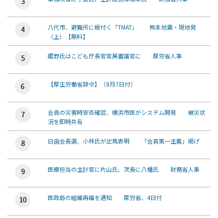
八代市、避難所に根付く「TMAT」 熊本地震・現地発
（上）【無料】
姫野氏はこども庁長官官房審議官に 厚労省人事
【厚生労働省辞令】（8月7日付）
会員の災害時安否確認、横浜市医がシステム開発 被災状
況を即時共有
日歯会長選、小林氏が出馬表明 「会員第一主義」掲げ
医療担当の主計官に片山氏、次長に八幡氏 財務省人事
医政局の組織再編を通知 厚労省、4日付