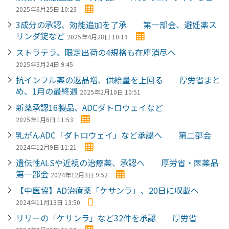
2025年6月25日 10:23
3成分の承認、効能追加を了承 第一部会、避妊薬ス
リンダ錠など
2025年4月28日 10:19
ストラテラ、限定出荷の4規格も在庫消尽へ
2025年3月24日 9:45
抗インフル薬の返品増、供給量を上回る 厚労省まと
め、1月の最終週
2025年2月10日 10:51
新薬承認16製品、ADCダトロウェイなど
2025年1月6日 11:53
乳がんADC「ダトロウェイ」など承認へ 第二部会
2024年12月9日 11:21
遺伝性ALSや近視の治療薬、承認へ 厚労省・医薬品
第一部会
2024年12月3日 9:52
【中医協】AD治療薬「ケサンラ」、20日に収載へ
2024年11月13日 13:50
リリーの「ケサンラ」など32件を承認 厚労省