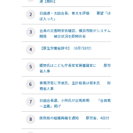
連【無料】
日歯連・太田会長、骨太を評価 要望「ほ
ぼ入った」
会員の災害時安否確認、横浜市医がシステム
開発 被災状況を即時共有
【厚生労働省辞令】（8月7日付）
姫野氏はこども庁長官官房審議官に 厚労
省人事
事務次官に宇波氏、主計局長は坂本氏 財
務省人事
日歯会長選、小林氏が出馬表明 「会員第
一主義」掲げ
医政局の組織再編を通知 厚労省、4日付