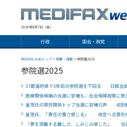
Jump
to
navigation
2026年8月7日（金）
行政
国会・政党
MEDIFAX webトップ
>
特集・連載
> 参院選2025
参院選2025
37都道府県で3年前の参院選を下回る 日医会
医療関係候補の当選に安堵も、社会保障政策に
釜萢氏の厚労関係トップ当選に安堵の声 4団
釜萢氏、「責任の重さ感じる」 改定へ合意形
「票を頂戴する難しさ、しみじみ感じた」 当