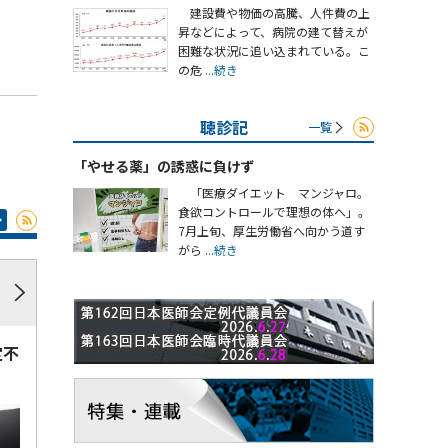
建設費や物価の高騰、人件費の上
昇などによって、病院の建て替えが
困難な状況に追い込まれている。こ
の危
...続き
聴診記
一覧
「やせる薬」の誘惑に負けず
「医療ダイエット マンジャロ。
食欲コントロールで理想の体へ」。
7月上旬、厚生労働省へ向かう道す
がら
...続き
定不