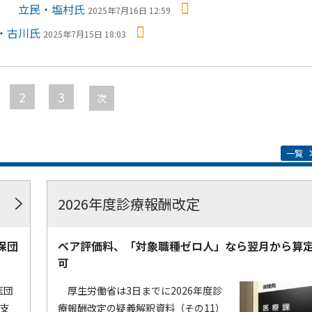
」 立民・塩村氏
2025年7月16日 12:59
・古川氏
2025年7月15日 18:03
2
3
次
一覧
2026年度診療報酬改定
保団
ベア評価料、「対象職種ゼロ人」なら翌月から算
可
医団
厚生労働省は3日までに2026年度診
療支
療報酬改定の疑義解釈資料（その11）