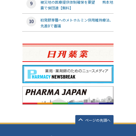
被災地の医療提供体制確保を要望 熊本地
震で保団連【無料】
初発膠芽腫へのメトホルミン併用維持療法、
先進Bで審議
ページの先頭へ