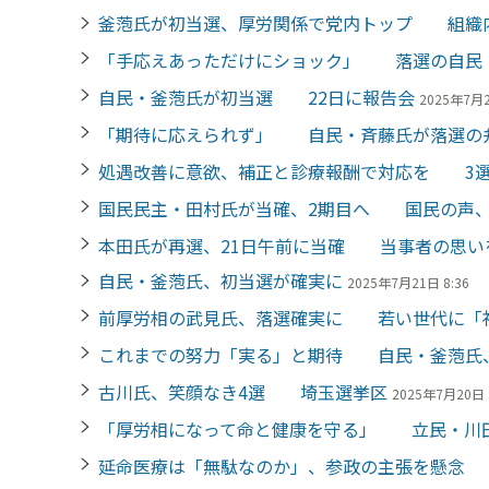
釜萢氏が初当選、厚労関係で党内トップ 組織
「手応えあっただけにショック」 落選の自民
自民・釜萢氏が初当選 22日に報告会
2025年7月2
「期待に応えられず」 自民・斉藤氏が落選の
処遇改善に意欲、補正と診療報酬で対応を 3
国民民主・田村氏が当確、2期目へ 国民の声
本田氏が再選、21日午前に当確 当事者の思い
自民・釜萢氏、初当選が確実に
2025年7月21日 8:36
前厚労相の武見氏、落選確実に 若い世代に「
これまでの努力「実る」と期待 自民・釜萢氏
古川氏、笑顔なき4選 埼玉選挙区
2025年7月20日 
「厚労相になって命と健康を守る」 立民・川
延命医療は「無駄なのか」、参政の主張を懸念