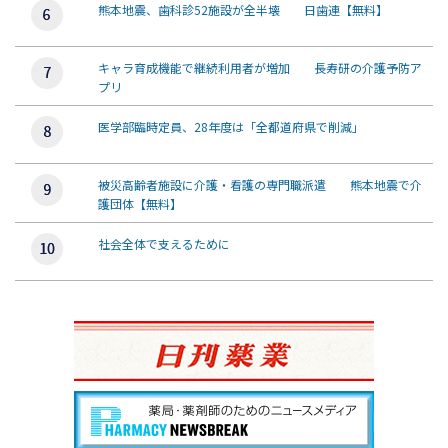
熊本地震、歯科診52施設が全半壊 日歯連【無料】
キャラ育成機能で継続利用者が増加 長寿研の介護予防ア
プリ
医学部臨時定員、28年度は「全都道府県で削減」
被災高齢者施設に介護・看護の専門職派遣 熊本地震で介
護団体【無料】
社会全体で支えるために