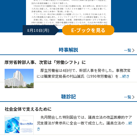
E-ブックを見る
8月10日(月)
時事解説
一覧
厚労省幹部人事、次官は「労働シフト」に
厚生労働省は4日付で、幹部人事を発令した。事務次官
には職業安定局長の村山誠氏（1990年労働省）を
...続き
聴診記
一覧
社会全体で支えるために
先月閉会した特別国会では、議員立法の改正医療的ケア
児支援法が衆参共に全会一致で成立した。議員立法の
...続
き