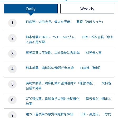
Daily
Weekly
日歯連・太田会長、骨太を評価 要望「ほぼ入った」
熊本地震のJMAT、25チーム82人に 日医・松本会長「水や
人員不足が課...
事務次官に宇波氏、主計局長は坂本氏 財務省人事
熊本地震、歯科診52施設が全半壊 日歯連【無料】
長崎大病院、病床削減の空間活用で「経営改善」 文科省
会議で発表
OTC類似薬、追加負担の例外を明確化 厚労省が中間まと
め案
電カル普及率の厚労相見解を評価 日医・長島氏、「方向