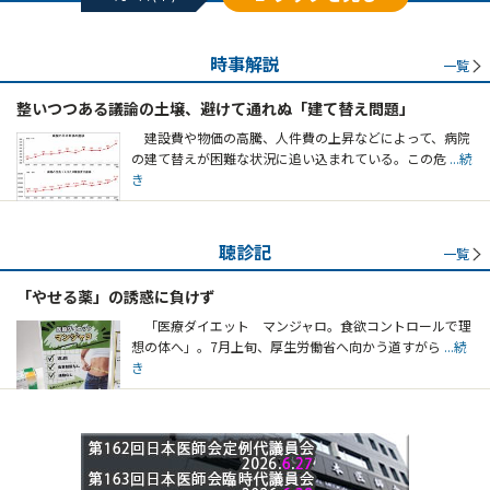
時事解説
一覧
整いつつある議論の土壌、避けて通れぬ「建て替え問題」
建設費や物価の高騰、人件費の上昇などによって、病院
の建て替えが困難な状況に追い込まれている。この危
...続
き
聴診記
一覧
「やせる薬」の誘惑に負けず
「医療ダイエット マンジャロ。食欲コントロールで理
想の体へ」。7月上旬、厚生労働省へ向かう道すがら
...続
き