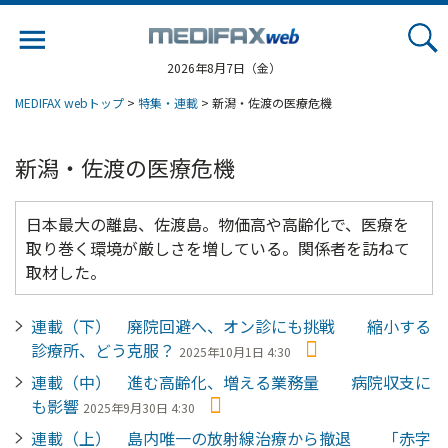
Jump
to
navigation
2026年8月7日（金）
MEDIFAX webトップ
>
特集・連載
> 新潟・佐渡の医療危機
新潟・佐渡の医療危機
日本最大の離島、佐渡島。物価高や高齢化で、医療を
取り巻く環境が厳しさを増している。関係者を訪ねて
取材した。
連載（下） 廃院回避へ、オン診にも挑戦 縮小する
診療所、どう克服？
2025年10月1日 4:30
連載（中） 進む高齢化、増える業務量 病院収支に
も影響
2025年9月30日 4:30
連載（上） 島内唯一の放射線治療から撤退 「赤字