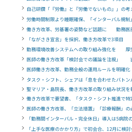
自己研鑽「『労働』と『労働でないもの』」の
労働時間制限より睡眠確保、「インターバル規
働き方改革、労基署の姿勢など話題に 勤務医
「ながさき宣言」を採択、働き方改革で3項目
勤務環境改善システムへの取り組み強化を 厚
医師の働き方改革「検討会での議論を注視」 
医師働き方改革、勤務全般の運用ルールを明確
タスク・シフト、シェアは「息を合わせたバト
聖マリア・島院長、働き方改革の取り組み状況
働き方改革で要望書、「タスク・シフト推進で
医師の働き方改革、「立法措置」「診療報酬」
「勤務間インターバル・完全休日」導入は5病院
「上手な医療のかかり方」で初会合、12月に検