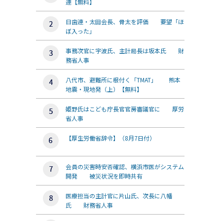
連【無料】
日歯連・太田会長、骨太を評価 要望「ほ
ぼ入った」
事務次官に宇波氏、主計局長は坂本氏 財
務省人事
八代市、避難所に根付く「TMAT」 熊本
地震・現地発（上）【無料】
姫野氏はこども庁長官官房審議官に 厚労
省人事
【厚生労働省辞令】（8月7日付）
会員の災害時安否確認、横浜市医がシステム
開発 被災状況を即時共有
医療担当の主計官に片山氏、次長に八幡
氏 財務省人事