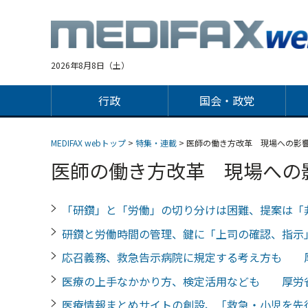
Jump
to
navigation
2026年8月8日（土）
行政
国会・政党
MEDIFAX webトップ
>
特集・連載
> 医師の働き方改革 現場への影
医師の働き方改革 現場への
「研鑽」と「労働」の切り分けは困難、提案は
研鑽と労働時間の管理、鍵に「上司の確認、指
応召義務、救急告示病院に規定する考え方も 
医療の上手なかかり方、検定活用なども 厚労
医療情報まとめサイトの創設、「救急・小児を