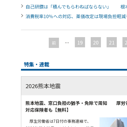
自己研鑽は「積んでもらわねばならない」 根
消費税率10％への対応、薬価改定は現場負担軽
ペ
ー
19
20
21
…
前
ジ
特集・連載
2026熊本地震
熊本地震、窓口負担の猶予・免除で周知 厚労
対応保険者も【無料】
厚生労働省は7日付の事務連絡で、