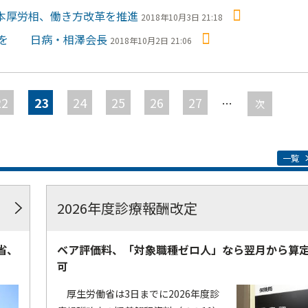
本厚労相、働き方改革を推進
2018年10月3日 21:18
減を 日病・相澤会長
2018年10月2日 21:06
22
23
24
25
26
27
…
次
一覧
2026年度診療報酬改定
省、
ベア評価料、「対象職種ゼロ人」なら翌月から算
可
厚生労働省は3日までに2026年度診