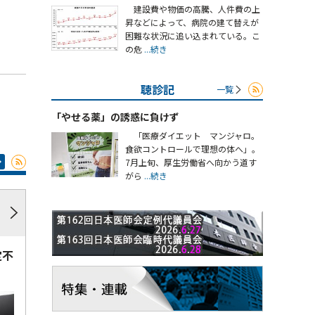
建設費や物価の高騰、人件費の上
昇などによって、病院の建て替えが
困難な状況に追い込まれている。こ
の危
...続き
聴診記
一覧
「やせる薬」の誘惑に負けず
「医療ダイエット マンジャロ。
食欲コントロールで理想の体へ」。
7月上旬、厚生労働省へ向かう道す
がら
...続き
定不