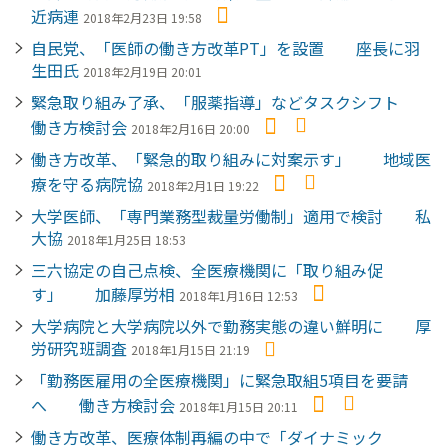
近病連
2018年2月23日 19:58
自民党、「医師の働き方改革PT」を設置 座長に羽
生田氏
2018年2月19日 20:01
緊急取り組み了承、「服薬指導」などタスクシフト
働き方検討会
2018年2月16日 20:00
働き方改革、「緊急的取り組みに対案示す」 地域医
療を守る病院協
2018年2月1日 19:22
大学医師、「専門業務型裁量労働制」適用で検討 私
大協
2018年1月25日 18:53
三六協定の自己点検、全医療機関に「取り組み促
す」 加藤厚労相
2018年1月16日 12:53
大学病院と大学病院以外で勤務実態の違い鮮明に 厚
労研究班調査
2018年1月15日 21:19
「勤務医雇用の全医療機関」に緊急取組5項目を要請
へ 働き方検討会
2018年1月15日 20:11
働き方改革、医療体制再編の中で「ダイナミック