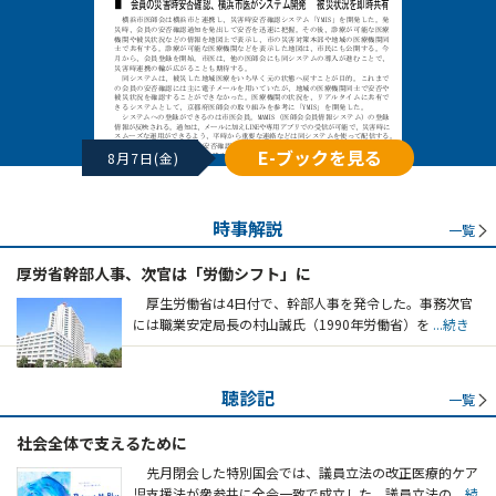
E-ブックを見る
8月7日(金)
時事解説
一覧
厚労省幹部人事、次官は「労働シフト」に
厚生労働省は4日付で、幹部人事を発令した。事務次官
には職業安定局長の村山誠氏（1990年労働省）を
...続き
聴診記
一覧
社会全体で支えるために
先月閉会した特別国会では、議員立法の改正医療的ケア
児支援法が衆参共に全会一致で成立した。議員立法の
...続