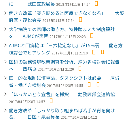
に」 武田医政局長
2018年1月11日 14:54
働き方改革「突き詰めると医療できなくなる」 大阪
府医・茂松会長
2018年1月5日 17:54
大学病院での医師の働き方、特性踏まえた制度設計
を AJMCが声明
2017年11月13日 22:23
AJMCと四病協は「三六協定なし」が15％弱 働き方
検討会でヒアリング
2017年11月10日 21:10
医師の勤務環境改善調査を分析、厚労省検討会に報告
へ 四病協
2017年10月27日 21:20
画一的な規制に慎重論、タスクシフトは必要 厚労
省・働き方検討会
2017年10月23日 19:55
「ほっかいどう宣言」を採択 勤務医部会連絡協
2017年10月23日 14:57
働き方改革「しっかり取り組まねば若手が背を向け
る」 日医・泉委員長
2017年10月23日 14:12