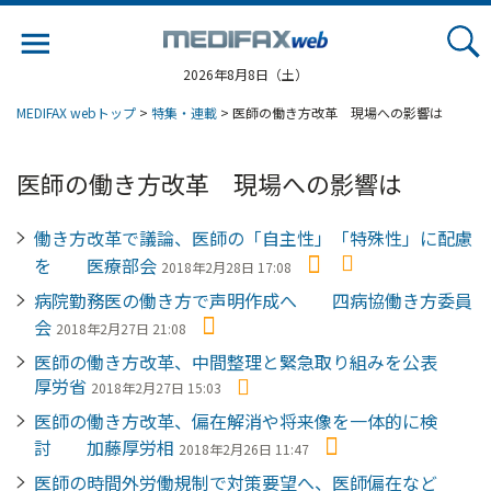
Jump
to
navigation
2026年8月8日（土）
MEDIFAX webトップ
>
特集・連載
> 医師の働き方改革 現場への影響は
医師の働き方改革 現場への影響は
働き方改革で議論、医師の「自主性」「特殊性」に配慮
を 医療部会
2018年2月28日 17:08
病院勤務医の働き方で声明作成へ 四病協働き方委員
会
2018年2月27日 21:08
医師の働き方改革、中間整理と緊急取り組みを公表
厚労省
2018年2月27日 15:03
医師の働き方改革、偏在解消や将来像を一体的に検
討 加藤厚労相
2018年2月26日 11:47
医師の時間外労働規制で対策要望へ、医師偏在など