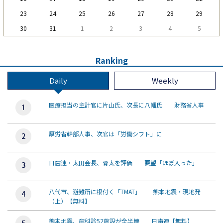
23
24
25
26
27
28
29
30
31
1
2
3
4
5
Ranking
Daily
Weekly
医療担当の主計官に片山氏、次長に八幡氏 財務省人事
厚労省幹部人事、次官は「労働シフト」に
日歯連・太田会長、骨太を評価 要望「ほぼ入った」
八代市、避難所に根付く「TMAT」 熊本地震・現地発
（上）【無料】
熊本地震、歯科診52施設が全半壊 日歯連【無料】