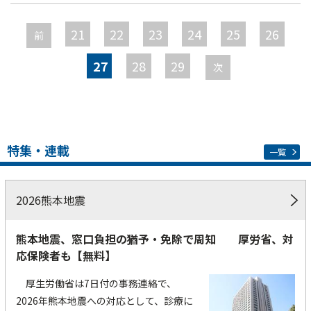
ペ
ー
21
22
23
24
25
26
前
ジ
27
28
29
次
特集・連載
一覧
2026熊本地震
熊本地震、窓口負担の猶予・免除で周知 厚労省、対
応保険者も【無料】
厚生労働省は7日付の事務連絡で、
2026年熊本地震への対応として、診療に