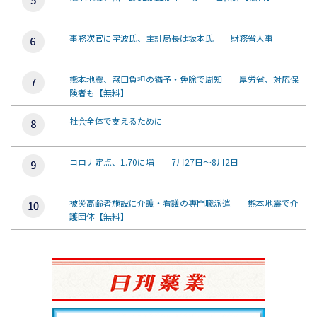
事務次官に宇波氏、主計局長は坂本氏 財務省人事
熊本地震、窓口負担の猶予・免除で周知 厚労省、対応保
険者も【無料】
社会全体で支えるために
コロナ定点、1.70に増 7月27日～8月2日
被災高齢者施設に介護・看護の専門職派遣 熊本地震で介
護団体【無料】