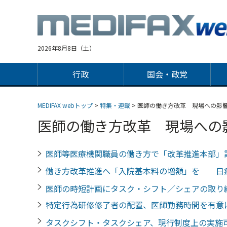
Jump
to
navigation
2026年8月8日（土）
行政
国会・政党
MEDIFAX webトップ
>
特集・連載
> 医師の働き方改革 現場への影
医師の働き方改革 現場への
医師等医療機関職員の働き方で「改革推進本部
働き方改革推進へ「入院基本料の増額」を 日
医師の時短計画にタスク・シフト／シェアの取
特定行為研修修了者の配置、医師勤務時間を有
タスクシフト・タスクシェア、現行制度上の実