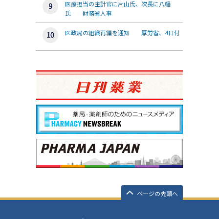
医療担当の主計官に片山氏、次長に八幡
氏 財務省人事
医政局の組織再編を通知 厚労省、4日付
ページの先頭へ