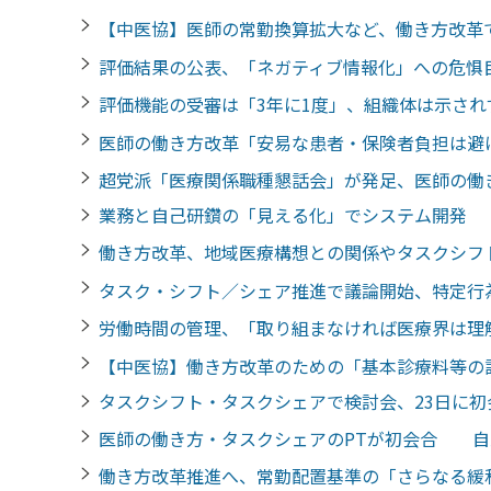
【中医協】医師の常勤換算拡大など、働き方改
評価結果の公表、「ネガティブ情報化」への危
評価機能の受審は「3年に1度」、組織体は示さ
医師の働き方改革「安易な患者・保険者負担は
超党派「医療関係職種懇話会」が発足、医師の働
業務と自己研鑽の「見える化」でシステム開発
働き方改革、地域医療構想との関係やタスクシ
タスク・シフト／シェア推進で議論開始、特定
労働時間の管理、「取り組まなければ医療界は
【中医協】働き方改革のための「基本診療料等の
タスクシフト・タスクシェアで検討会、23日に
医師の働き方・タスクシェアのPTが初会合 自
働き方改革推進へ、常勤配置基準の「さらなる