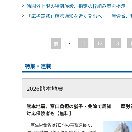
時間外上限の特例施設、指定の枠組み案を提示
「応招義務」解釈通知を近く発出へ 厚労省、
ペ
ー
11
12
13
…
前
ジ
特集・連載
2026熊本地震
熊本地震、窓口負担の猶予・免除で周知 厚労
対応保険者も【無料】
厚生労働省は7日付の事務連絡で、