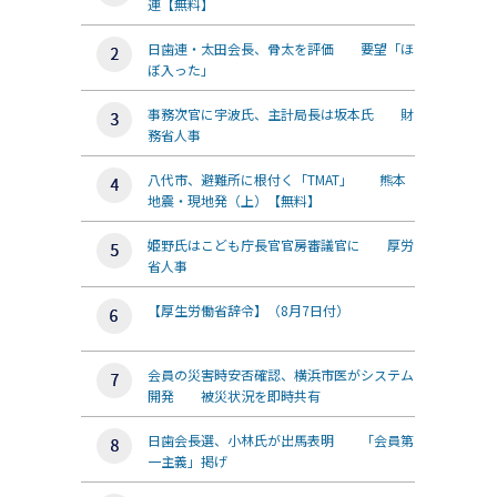
連【無料】
日歯連・太田会長、骨太を評価 要望「ほ
ぼ入った」
事務次官に宇波氏、主計局長は坂本氏 財
務省人事
八代市、避難所に根付く「TMAT」 熊本
地震・現地発（上）【無料】
姫野氏はこども庁長官官房審議官に 厚労
省人事
【厚生労働省辞令】（8月7日付）
会員の災害時安否確認、横浜市医がシステム
開発 被災状況を即時共有
日歯会長選、小林氏が出馬表明 「会員第
一主義」掲げ