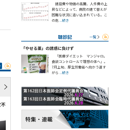
建設費や物価の高騰、人件費の上
昇などによって、病院の建て替えが
困難な状況に追い込まれている。こ
の危
...続き
聴診記
一覧
「やせる薬」の誘惑に負けず
「医療ダイエット マンジャロ。
食欲コントロールで理想の体へ」。
7月上旬、厚生労働省へ向かう道す
がら
...続き
定不