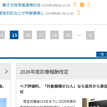
 働き方改革推進検討会
2019年10月2日 23:28
緊急対応などが判断要素に
2019年9月17日 19:43
14
15
16
17
18
19
…
次
一覧
2026年度診療報酬改定
省、
ベア評価料、「対象職種ゼロ人」なら翌月から算
可
厚生労働省は3日までに2026年度診