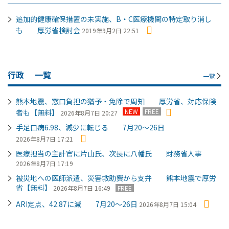
追加的健康確保措置の未実施、B・C医療機関の特定取り消し
も 厚労省検討会
2019年9月2日 22:51
行政
一覧
一覧
熊本地震、窓口負担の猶予・免除で周知 厚労省、対応保険
NEW
FREE
者も【無料】
2026年8月7日 20:27
手足口病6.98、減少に転じる 7月20～26日
2026年8月7日 17:21
医療担当の主計官に片山氏、次長に八幡氏 財務省人事
2026年8月7日 17:19
被災地への医師派遣、災害救助費から支弁 熊本地震で厚労
省【無料】
2026年8月7日 16:49
FREE
ARI定点、42.87に減 7月20～26日
2026年8月7日 15:04