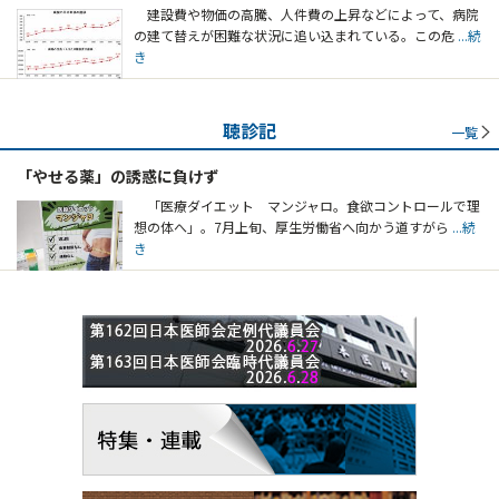
建設費や物価の高騰、人件費の上昇などによって、病院
の建て替えが困難な状況に追い込まれている。この危
...続
き
聴診記
一覧
「やせる薬」の誘惑に負けず
「医療ダイエット マンジャロ。食欲コントロールで理
想の体へ」。7月上旬、厚生労働省へ向かう道すがら
...続
き