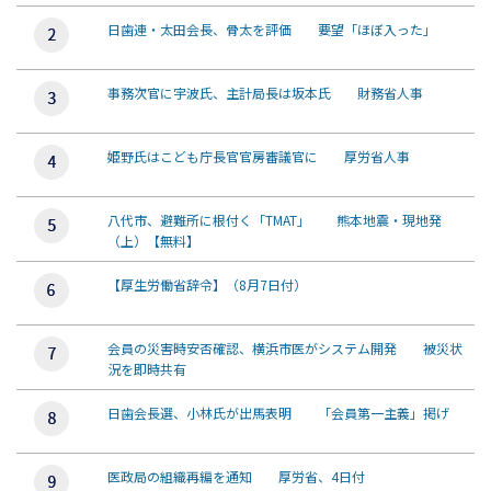
日歯連・太田会長、骨太を評価 要望「ほぼ入った」
事務次官に宇波氏、主計局長は坂本氏 財務省人事
姫野氏はこども庁長官官房審議官に 厚労省人事
八代市、避難所に根付く「TMAT」 熊本地震・現地発
（上）【無料】
【厚生労働省辞令】（8月7日付）
会員の災害時安否確認、横浜市医がシステム開発 被災状
況を即時共有
日歯会長選、小林氏が出馬表明 「会員第一主義」掲げ
医政局の組織再編を通知 厚労省、4日付