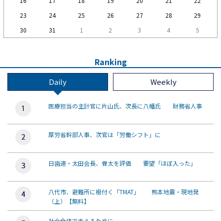
16
17
18
19
20
21
22
23
24
25
26
27
28
29
30
31
1
2
3
4
5
Ranking
Daily
Weekly
医療担当の主計官に片山氏、次長に八幡氏 財務省人事
厚労省幹部人事、次官は「労働シフト」に
日歯連・太田会長、骨太を評価 要望「ほぼ入った」
八代市、避難所に根付く「TMAT」 熊本地震・現地発
（上）【無料】
社会全体で支えるために