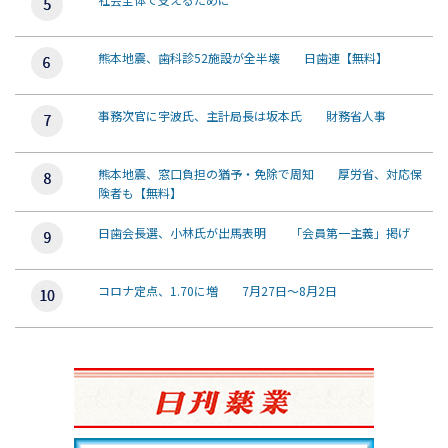
熊本地震、歯科診52施設が全半壊 日歯連【無料】
事務次官に宇波氏、主計局長は坂本氏 財務省人事
熊本地震、窓口負担の猶予・免除で周知 厚労省、対応保
険者も【無料】
日歯会長選、小林氏が出馬表明 「会員第一主義」掲げ
コロナ定点、1.70に増 7月27日～8月2日