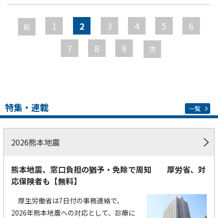
ペ
ー
1
2
3
4
5
6
前
ジ
7
8
9
次
特集・連載
一覧
2026熊本地震
熊本地震、窓口負担の猶予・免除で周知 厚労省、対
応保険者も【無料】
厚生労働省は7日付の事務連絡で、
2026年熊本地震への対応として、診療に