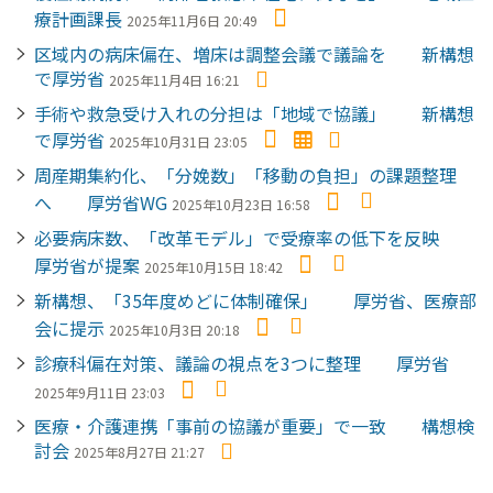
療計画課長
2025年11月6日 20:49
区域内の病床偏在、増床は調整会議で議論を 新構想
で厚労省
2025年11月4日 16:21
手術や救急受け入れの分担は「地域で協議」 新構想
で厚労省
2025年10月31日 23:05
周産期集約化、「分娩数」「移動の負担」の課題整理
へ 厚労省WG
2025年10月23日 16:58
必要病床数、「改革モデル」で受療率の低下を反映
厚労省が提案
2025年10月15日 18:42
新構想、「35年度めどに体制確保」 厚労省、医療部
会に提示
2025年10月3日 20:18
診療科偏在対策、議論の視点を3つに整理 厚労省
2025年9月11日 23:03
医療・介護連携「事前の協議が重要」で一致 構想検
討会
2025年8月27日 21:27