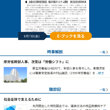
E-ブックを見る
8月7日(金)
時事解説
一覧
厚労省幹部人事、次官は「労働シフト」に
厚生労働省は4日付で、幹部人事を発令した。事務次官
には職業安定局長の村山誠氏（1990年労働省）を
...続き
聴診記
一覧
社会全体で支えるために
先月閉会した特別国会では、議員立法の改正医療的ケア