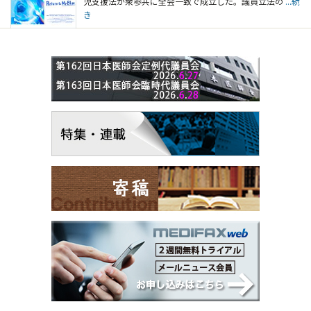
児支援法が衆参共に全会一致で成立した。議員立法の
...続
き