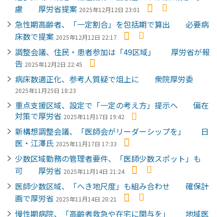
慮 厚労省提案
2025年12月12日 23:01
急性期高齢者、「一定割合」を包括期で算出 必要病
床数で提案
2025年12月12日 22:17
調整会議、住民・患者参加は「49区域」 厚労省が報
告
2025年12月2日 22:45
病床数適正化、参考人質疑で俎上に 衆院厚労委
2025年11月25日 18:23
重点支援区域、設定で「一定の考え方」提示へ 偏在
対策で厚労省
2025年11月17日 19:42
新構想調整会議、「医師会がリーダーシップを」 日
医・江澤氏
2025年11月17日 17:33
少数区域勤務の管理者要件、「医師少数スポット」も
可 厚労省
2025年11月14日 21:24
医師少数区域、「へき地尺度」も組み合わせ 確保計
画で厚労省
2025年11月14日 20:21
慢性期病院、「高齢者救急や在宅に関与を」 地域医