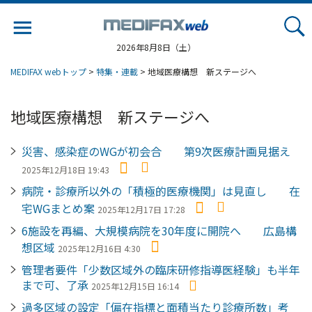
Jump
to
navigation
2026年8月8日（土）
MEDIFAX webトップ
>
特集・連載
> 地域医療構想 新ステージへ
地域医療構想 新ステージへ
災害、感染症のWGが初会合 第9次医療計画見据え
2025年12月18日 19:43
病院・診療所以外の「積極的医療機関」は見直し 在
宅WGまとめ案
2025年12月17日 17:28
6施設を再編、大規模病院を30年度に開院へ 広島構
想区域
2025年12月16日 4:30
管理者要件「少数区域外の臨床研修指導医経験」も半年
まで可、了承
2025年12月15日 16:14
過多区域の設定「偏在指標と面積当たり診療所数」考