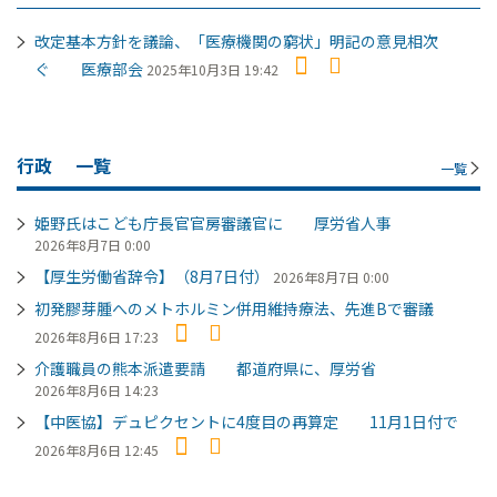
改定基本方針を議論、「医療機関の窮状」明記の意見相次
ぐ 医療部会
2025年10月3日 19:42
行政
一覧
一覧
姫野氏はこども庁長官官房審議官に 厚労省人事
2026年8月7日 0:00
【厚生労働省辞令】（8月7日付）
2026年8月7日 0:00
初発膠芽腫へのメトホルミン併用維持療法、先進Bで審議
2026年8月6日 17:23
介護職員の熊本派遣要請 都道府県に、厚労省
2026年8月6日 14:23
【中医協】デュピクセントに4度目の再算定 11月1日付で
2026年8月6日 12:45