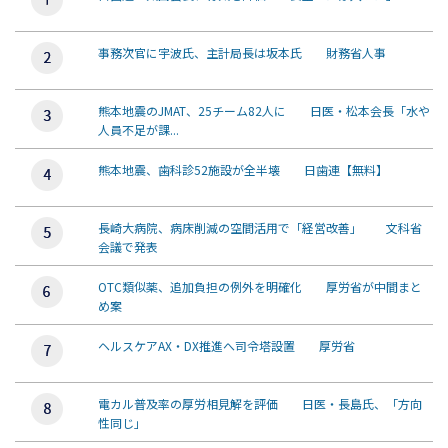
事務次官に宇波氏、主計局長は坂本氏 財務省人事
熊本地震のJMAT、25チーム82人に 日医・松本会長「水や
人員不足が課...
熊本地震、歯科診52施設が全半壊 日歯連【無料】
長崎大病院、病床削減の空間活用で「経営改善」 文科省
会議で発表
OTC類似薬、追加負担の例外を明確化 厚労省が中間まと
め案
ヘルスケアAX・DX推進へ司令塔設置 厚労省
電カル普及率の厚労相見解を評価 日医・長島氏、「方向
性同じ」