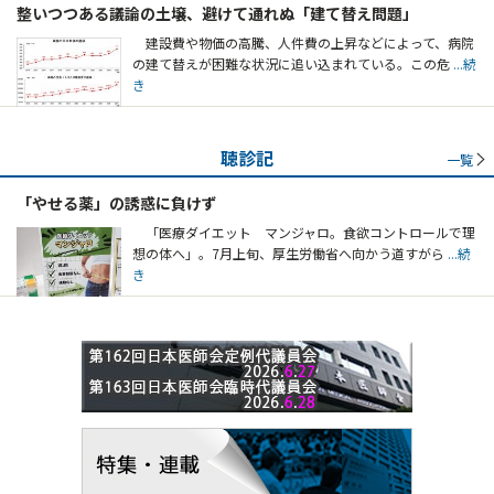
整いつつある議論の土壌、避けて通れぬ「建て替え問題」
建設費や物価の高騰、人件費の上昇などによって、病院
の建て替えが困難な状況に追い込まれている。この危
...続
き
聴診記
一覧
「やせる薬」の誘惑に負けず
「医療ダイエット マンジャロ。食欲コントロールで理
想の体へ」。7月上旬、厚生労働省へ向かう道すがら
...続
き