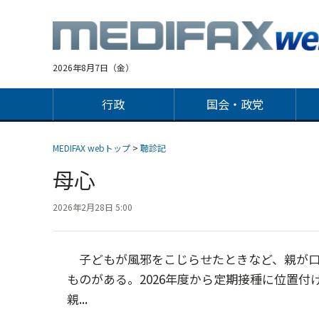
Jump
to
navigation
2026年8月7日（金）
行政
国会・政党
MEDIFAX webトップ
>
聴診記
母心
2026年2月28日 5:00
子どもが風邪をこじらせたときなど、親が口
ものがある。2026年度から定期接種に位置付
親...