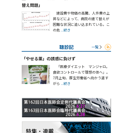
替え問題」
建設費や物価の高騰、人件費の上
昇などによって、病院の建て替えが
困難な状況に追い込まれている。こ
の危
...続き
聴診記
一覧
「やせる薬」の誘惑に負けず
「医療ダイエット マンジャロ。
食欲コントロールで理想の体へ」。
7月上旬、厚生労働省へ向かう道す
がら
...続き