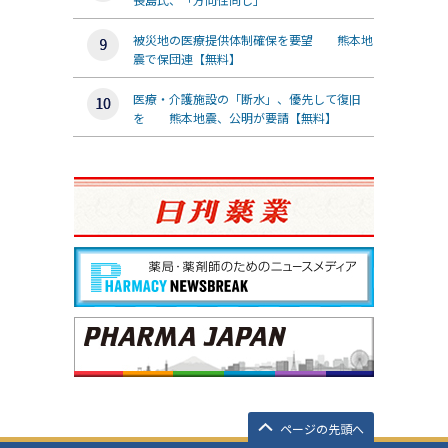
被災地の医療提供体制確保を要望 熊本地
震で保団連【無料】
医療・介護施設の「断水」、優先して復旧
を 熊本地震、公明が要請【無料】
ページの先頭へ