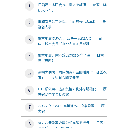
日歯連・太田会長、骨太を評価 要望「ほ
ぼ入った」
事務次官に宇波氏、主計局長は坂本氏 財
務省人事
熊本地震のJMAT、25チーム82人に 日
医・松本会長「水や人員不足が課...
熊本地震、歯科診52施設が全半壊 日歯
連【無料】
長崎大病院、病床削減の空間活用で「経営改
善」 文科省会議で発表
OTC類似薬、追加負担の例外を明確化 厚
労省が中間まとめ案
ヘルスケアAX・DX推進へ司令塔設置 厚
労省
電カル普及率の厚労相見解を評価 日医・
長島氏、「方向性同じ」