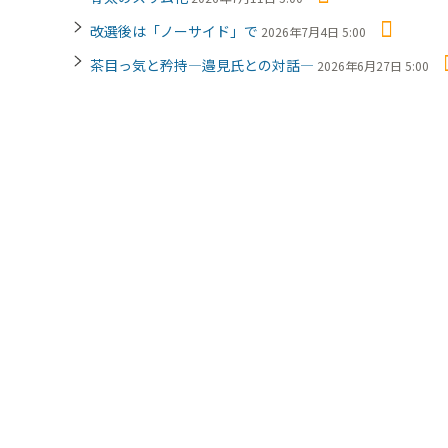
改選後は「ノーサイド」で
2026年7月4日 5:00
茶目っ気と矜持―邉見氏との対話―
2026年6月27日 5:00