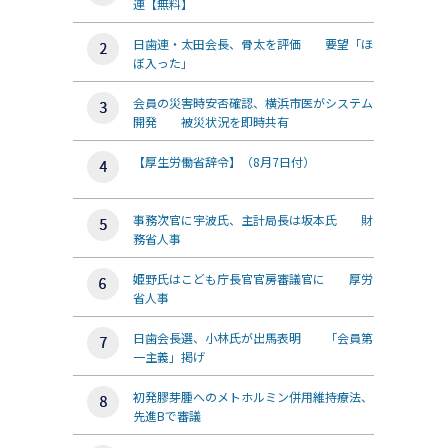
連【無料】
日歯連・太田会長、骨太を評価 要望「ほ
ぼ入った」
会員の災害時安否確認、横浜市医がシステム
開発 被災状況を即時共有
【厚生労働省辞令】（8月7日付）
事務次官に宇波氏、主計局長は坂本氏 財
務省人事
姫野氏はこども庁長官官房審議官に 厚労
省人事
日歯会長選、小林氏が出馬表明 「会員第
一主義」掲げ
初発膠芽腫へのメトホルミン併用維持療法、
先進Bで審議