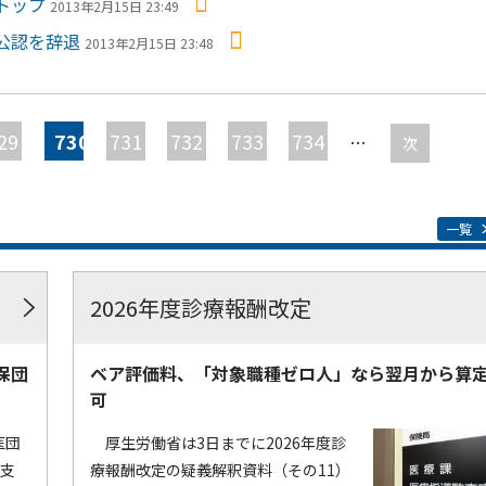
トップ
2013年2月15日 23:49
公認を辞退
2013年2月15日 23:48
29
730
731
732
733
734
…
次
一覧
2026年度診療報酬改定
保団
ベア評価料、「対象職種ゼロ人」なら翌月から算
可
医団
厚生労働省は3日までに2026年度診
療支
療報酬改定の疑義解釈資料（その11）