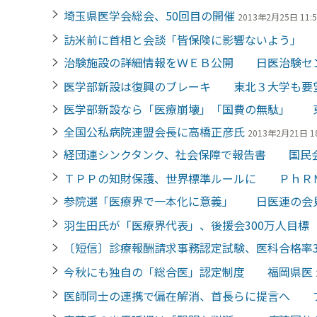
埼玉県医学会総会、50回目の開催
2013年2月25日 11:5
訪米前に首相と会談「皆保険に影響ないよう」
治験施設の詳細情報をＷＥＢ公開 日医治験セ
医学部新設は復興のブレーキ 東北３大学も要
医学部新設なら「医療崩壊」「国費の無駄」 
全国公私病院連盟会長に高橋正彦氏
2013年2月21日 18
経団連シンクタンク、社会保障で報告書 国民
ＴＰＰの知財保護、世界標準ルールに ＰｈＲ
参院選「医療界で一本化に意義」 日医連の会
羽生田氏が「医療界代表」、後援会300万人目
〔短信〕診療報酬請求事務認定試験、医科合格率33
今秋にも独自の「総合医」認定制度 福岡県医
医師同士の連携で偏在解消、首長らに提言へ 