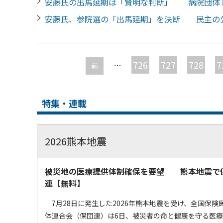
安藤氏の出馬延期は「賢明な判断」 病院団体
安藤氏、参院選の「出馬延期」を決断 民主の
ペ
ー
726
727
728
7
…
前
ジ
特集・連載
2026熊本地震
被災地の医療提供体制確保を要望 熊本地震で
連【無料】
7月28日に発生した2026年熊本地震を受け、全国保険
体連合会（保団連）は6日、被災者の命と健康を守る医