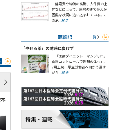
建設費や物価の高騰、人件費の上
昇などによって、病院の建て替えが
困難な状況に追い込まれている。こ
の危
...続き
聴診記
一覧
「やせる薬」の誘惑に負けず
「医療ダイエット マンジャロ。
食欲コントロールで理想の体へ」。
7月上旬、厚生労働省へ向かう道す
がら
...続き
定不