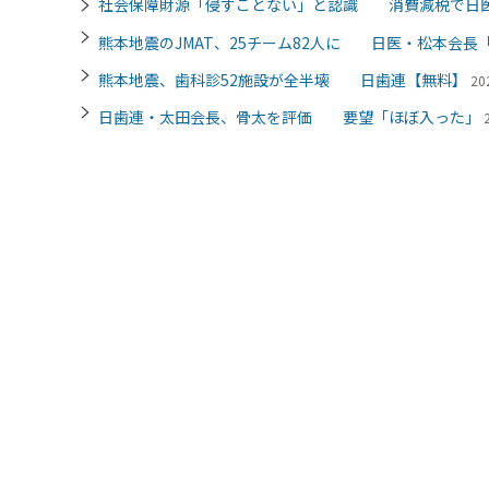
社会保障財源「侵すことない」と認識 消費減税で日
熊本地震のJMAT、25チーム82人に 日医・松本会
熊本地震、歯科診52施設が全半壊 日歯連【無料】
20
日歯連・太田会長、骨太を評価 要望「ほぼ入った」