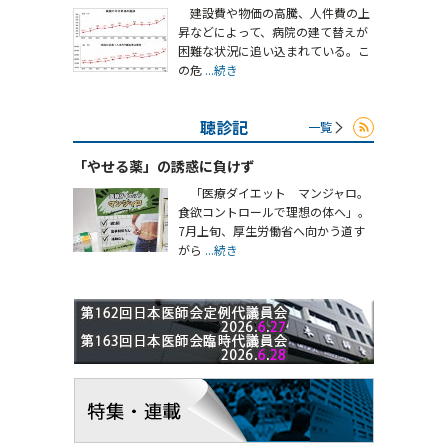
建設費や物価の高騰、人件費の上
昇などによって、病院の建て替えが
困難な状況に追い込まれている。こ
の危
...続き
聴診記
一覧
「やせる薬」の誘惑に負けず
「医療ダイエット マンジャロ。
食欲コントロールで理想の体へ」。
7月上旬、厚生労働省へ向かう道す
がら
...続き