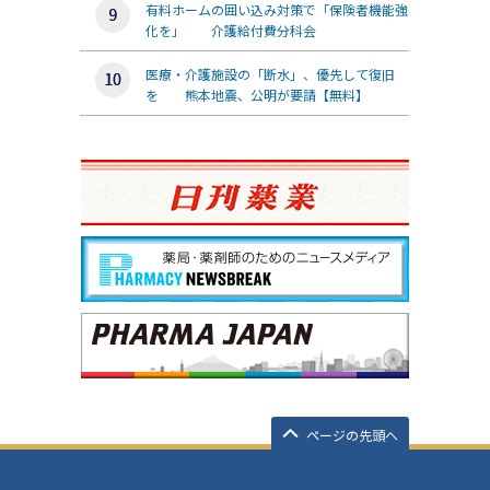
有料ホームの囲い込み対策で「保険者機能強
化を」 介護給付費分科会
医療・介護施設の「断水」、優先して復旧
を 熊本地震、公明が要請【無料】
ページの先頭へ