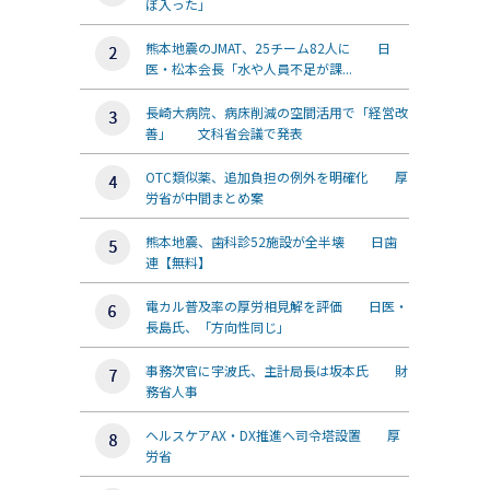
ぼ入った」
熊本地震のJMAT、25チーム82人に 日
医・松本会長「水や人員不足が課...
長崎大病院、病床削減の空間活用で「経営改
善」 文科省会議で発表
OTC類似薬、追加負担の例外を明確化 厚
労省が中間まとめ案
熊本地震、歯科診52施設が全半壊 日歯
連【無料】
電カル普及率の厚労相見解を評価 日医・
長島氏、「方向性同じ」
事務次官に宇波氏、主計局長は坂本氏 財
務省人事
ヘルスケアAX・DX推進へ司令塔設置 厚
労省