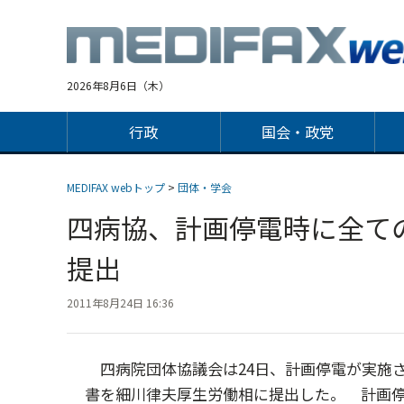
Jump
to
navigation
2026年8月6日（木）
行政
国会・政党
MEDIFAX webトップ
>
団体・学会
四病協、計画停電時に全て
提出
2011年8月24日 16:36
四病院団体協議会は24日、計画停電が実施
書を細川律夫厚生労働相に提出した。 計画