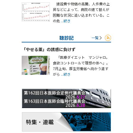
建設費や物価の高騰、人件費の上
昇などによって、病院の建て替えが
困難な状況に追い込まれている。こ
の危
...続き
聴診記
一覧
「やせる薬」の誘惑に負けず
「医療ダイエット マンジャロ。
食欲コントロールで理想の体へ」。
7月上旬、厚生労働省へ向かう道す
がら
...続き