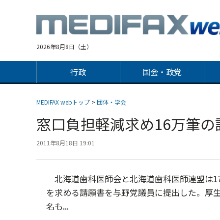
Jump
to
navigation
2026年8月8日（土）
行政
国会・政党
MEDIFAX webトップ
>
団体・学会
窓口負担軽減求め16万筆
2011年8月18日 19:01
北海道歯科医師会と北海道歯科医師連盟は17
を求める請願書を与野党議員に提出した。厚
名も...