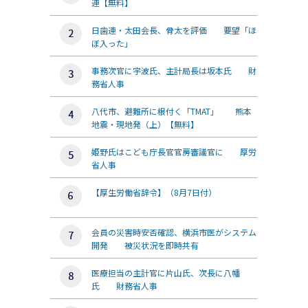
連【無料】
日歯連・太田会長、骨太を評価 要望「ほ
ぼ入った」
事務次官に宇波氏、主計局長は坂本氏 財
務省人事
八代市、避難所に根付く「TMAT」 熊本
地震・現地発（上）【無料】
姫野氏はこども庁長官官房審議官に 厚労
省人事
【厚生労働省辞令】（8月7日付）
会員の災害時安否確認、横浜市医がシステム
開発 被災状況を即時共有
医療担当の主計官に片山氏、次長に八幡
氏 財務省人事