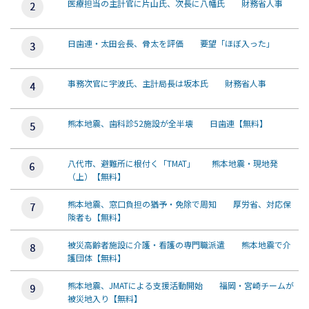
医療担当の主計官に片山氏、次長に八幡氏 財務省人事
日歯連・太田会長、骨太を評価 要望「ほぼ入った」
事務次官に宇波氏、主計局長は坂本氏 財務省人事
熊本地震、歯科診52施設が全半壊 日歯連【無料】
八代市、避難所に根付く「TMAT」 熊本地震・現地発
（上）【無料】
熊本地震、窓口負担の猶予・免除で周知 厚労省、対応保
険者も【無料】
被災高齢者施設に介護・看護の専門職派遣 熊本地震で介
護団体【無料】
熊本地震、JMATによる支援活動開始 福岡・宮崎チームが
被災地入り【無料】