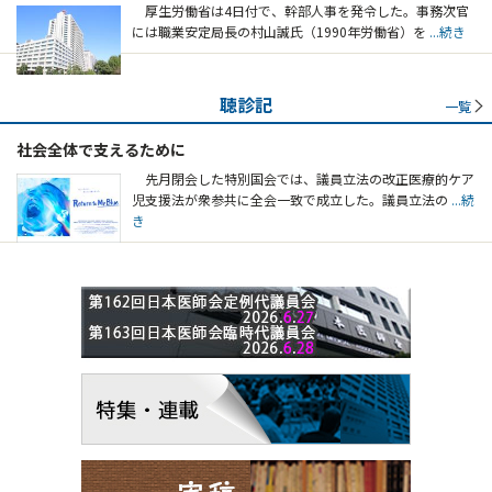
厚生労働省は4日付で、幹部人事を発令した。事務次官
には職業安定局長の村山誠氏（1990年労働省）を
...続き
聴診記
一覧
社会全体で支えるために
先月閉会した特別国会では、議員立法の改正医療的ケア
児支援法が衆参共に全会一致で成立した。議員立法の
...続
き