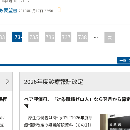
13年1月18日 21:37
も要望書
2013年1月17日 22:50
33
734
735
736
737
738
…
次
一覧
2026年度診療報酬改定
保団
ベア評価料、「対象職種ゼロ人」なら翌月から算
可
医団
厚生労働省は3日までに2026年度診
療支
療報酬改定の疑義解釈資料（その11）