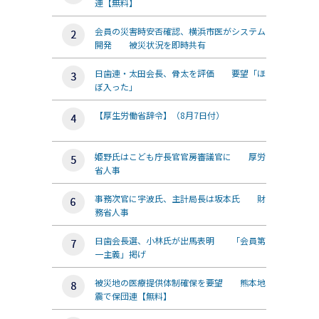
連【無料】
会員の災害時安否確認、横浜市医がシステム
開発 被災状況を即時共有
日歯連・太田会長、骨太を評価 要望「ほ
ぼ入った」
【厚生労働省辞令】（8月7日付）
姫野氏はこども庁長官官房審議官に 厚労
省人事
事務次官に宇波氏、主計局長は坂本氏 財
務省人事
日歯会長選、小林氏が出馬表明 「会員第
一主義」掲げ
被災地の医療提供体制確保を要望 熊本地
震で保団連【無料】