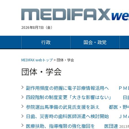
Jump
to
navigation
2026年8月7日（金）
行政
国会・政党
MEDIFAX webトップ
> 団体・学会
団体・学会
副作用頻度の把握に電子診療情報活用へ ＰＭ
四段階制の制度変更「大きな影響はない」 日
参院選出馬準備の武見氏支援を訴え 都医・野
日歯、災害時の歯科医師派遣へ検討開始 ＪＭ
医療扶助、指導権限の強化撤回を 医団連
2013