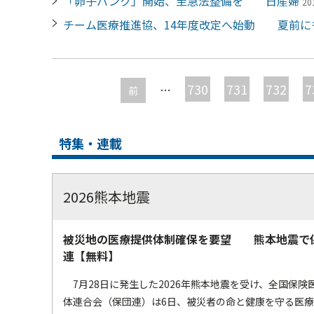
「卵子バンク」開始、至急法整備を 日産婦
20
チーム医療推進協、14年度改定へ始動 夏前に
ペ
ー
730
731
732
7
…
前
ジ
特集・連載
2026熊本地震
被災地の医療提供体制確保を要望 熊本地震で
連【無料】
7月28日に発生した2026年熊本地震を受け、全国保険
体連合会（保団連）は6日、被災者の命と健康を守る医