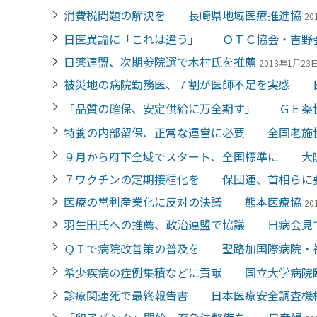
消費税問題の解決を 長崎県地域医療推進協
20
日医異論に「これは違う」 ＯＴＣ協会・吉野
日薬連盟、次期参院選で木村氏を推薦
2013年1月23日 
被災地の病院勤務医、７割が医師不足を実感 
「品質の確保、安定供給に万全期す」 ＧＥ薬
特養の内部留保、正常な運営に必要 全国老施
９月から府下全域でスタート、全国標準に 大
７ワクチンの定期接種化を 保団連、首相らに
医療の営利産業化に反対の決議 熊本医療協
20
羽生田氏への推薦、政治連盟で協議 日病会見
ＱＩで病院改善策の普及を 聖路加国際病院・
希少疾病の症例集積などに貢献 国立大学病院
診療関連死で最終報告書 日本医療安全調査機