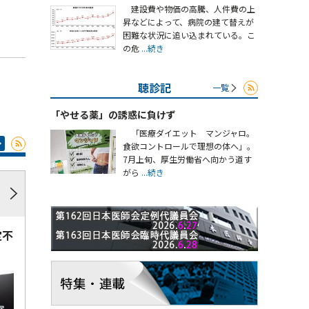
建設費や物価の高騰、人件費の上
昇などによって、病院の建て替えが
困難な状況に追い込まれている。こ
の危
...続き
聴診記
一覧
「やせる薬」の誘惑に負けず
「医療ダイエット マンジャロ。
食欲コントロールで理想の体へ」。
7月上旬、厚生労働省へ向かう道す
がら
...続き
定不