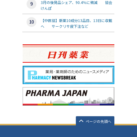
3月の後発品シェア、90.4％に微減 協会
けんぽ
【中医協】新薬10成分13品目、13日に収載
へ サークリサ皮下注など
ページの先頭へ