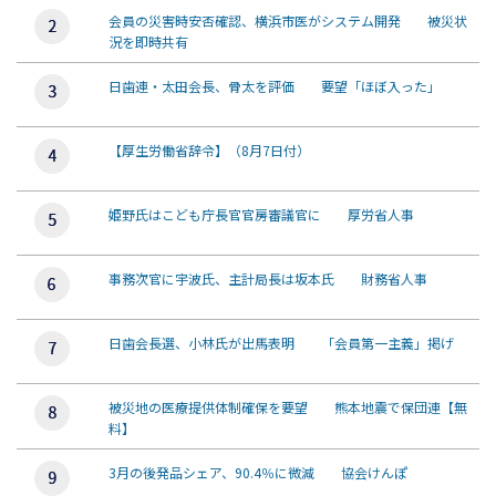
会員の災害時安否確認、横浜市医がシステム開発 被災状
況を即時共有
日歯連・太田会長、骨太を評価 要望「ほぼ入った」
【厚生労働省辞令】（8月7日付）
姫野氏はこども庁長官官房審議官に 厚労省人事
事務次官に宇波氏、主計局長は坂本氏 財務省人事
日歯会長選、小林氏が出馬表明 「会員第一主義」掲げ
被災地の医療提供体制確保を要望 熊本地震で保団連【無
料】
3月の後発品シェア、90.4％に微減 協会けんぽ