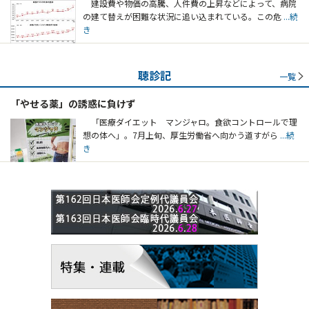
建設費や物価の高騰、人件費の上昇などによって、病院
の建て替えが困難な状況に追い込まれている。この危
...続
き
聴診記
一覧
「やせる薬」の誘惑に負けず
「医療ダイエット マンジャロ。食欲コントロールで理
想の体へ」。7月上旬、厚生労働省へ向かう道すがら
...続
き