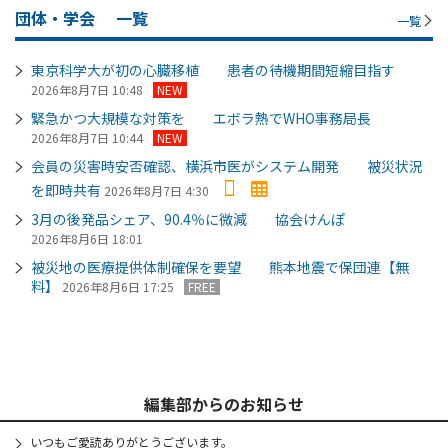
団体・学会
一覧
一覧
東京科学大が初の心臓移植 患者の待機期間短縮目指す
2026年8月7日 10:48
NEW
緊急かつ大規模な対策を エボラ熱でWHO事務局長
2026年8月7日 10:44
NEW
会員の災害時安否確認、横浜市医がシステム開発 被災状況
を即時共有
2026年8月7日 4:30
3月の後発品シェア、90.4％に微減 協会けんぽ
2026年8月6日 18:01
被災地の医療提供体制確保を要望 熊本地震で保団連【無
料】
2026年8月6日 17:25
FREE
編集部からのお知らせ
いつもご愛読ありがとうございます。