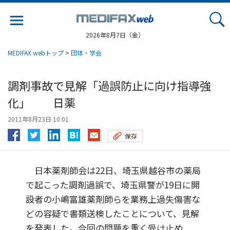
Jump
to
navigation
2026年8月7日（金）
MEDIFAX webトップ
>
団体・学会
調剤事故で見解「過誤防止に向け指導強
化」 日薬
2011年8月23日 10:01
保存
日本薬剤師会は22日、埼玉県越谷市の薬局
で起こった調剤過誤で、埼玉県警が19日に開
設者の小嶋富雄薬剤師らを業務上過失傷害な
どの容疑で書類送検したことについて、見解
を発表した。今回の問題を重く受け止め...