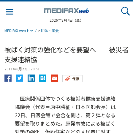
Jump
to
navigation
2026年8月7日（金）
MEDIFAX webトップ
>
団体・学会
被ばく対策の強化などを要望へ 被災者
支援連絡協
2011年8月22日 20:51
保存
医療関係団体でつくる被災者健康支援連絡
協議会（代表＝原中勝征・日本医師会長）は
22日、日医会館で会合を開き、第２弾となる
要望を取りまとめた。原発事故による被ばく
対策の強化、仮設住宅などの入居者に対す...