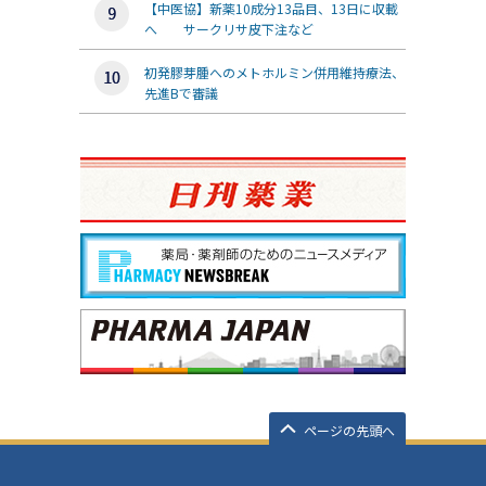
【中医協】新薬10成分13品目、13日に収載
へ サークリサ皮下注など
初発膠芽腫へのメトホルミン併用維持療法、
先進Bで審議
ページの先頭へ