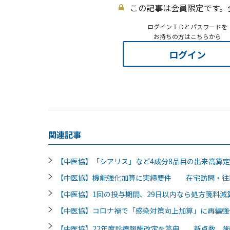
この記事は会員限定です。
ログインＩＤとパスワードを
お持ちの方はこちらから
ログイン
関連記事
【中医協】「シアリス」など4成分8品目の出来高算
【中医協】機能強化加算に実績要件 在宅訪問・往
【中医協】1回の投与期間、29日以内なら処方箋料
【中医協】コロナ禍で「感染対策向上加算」に再編強
【中医協】22年度診療報酬改定を答申 新点数、施