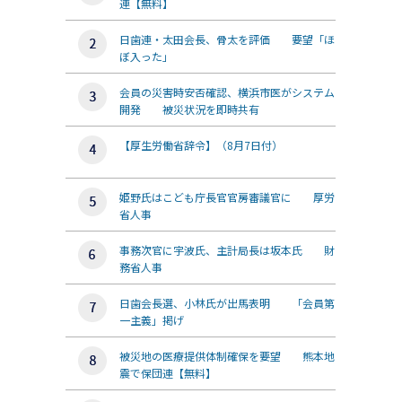
連【無料】
日歯連・太田会長、骨太を評価 要望「ほ
ぼ入った」
会員の災害時安否確認、横浜市医がシステム
開発 被災状況を即時共有
【厚生労働省辞令】（8月7日付）
姫野氏はこども庁長官官房審議官に 厚労
省人事
事務次官に宇波氏、主計局長は坂本氏 財
務省人事
日歯会長選、小林氏が出馬表明 「会員第
一主義」掲げ
被災地の医療提供体制確保を要望 熊本地
震で保団連【無料】