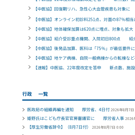
【中医協】回復期リハ、急性心大血管疾患も対象に 
【中医協】オンライン初診料251点、対面の87％相当
【中医協】地体確保加算は620点に増点、対象も拡
【中医協】紹介受診重点機関、入院初日800点 紹
【中医協】後発品加算、医科は「75％」が最低要件
【中医協】地ケア病棟、自院一般病棟からの転棟など
【速報】中医協、22年度改定を答申 新点数、施設
行政
一覧
医政局の組織再編を通知 厚労省、4日付
2026年8月7日 
姫野氏はこども庁長官官房審議官に 厚労省人事
2026
【厚生労働省辞令】（8月7日付）
2026年8月7日 0:00