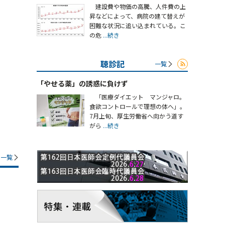
建設費や物価の高騰、人件費の上
昇などによって、病院の建て替えが
困難な状況に追い込まれている。こ
の危
...続き
聴診記
一覧
「やせる薬」の誘惑に負けず
「医療ダイエット マンジャロ。
食欲コントロールで理想の体へ」。
7月上旬、厚生労働省へ向かう道す
がら
...続き
一覧