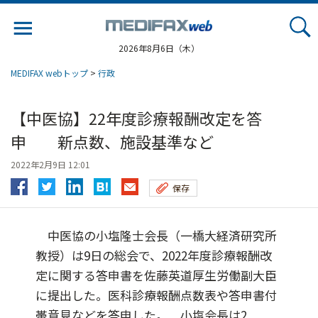
Jump
to
navigation
2026年8月6日（木）
MEDIFAX webトップ
>
行政
【中医協】22年度診療報酬改定を答
申 新点数、施設基準など
2022年2月9日 12:01
保存
中医協の小塩隆士会長（一橋大経済研究所
教授）は9日の総会で、2022年度診療報酬改
定に関する答申書を佐藤英道厚生労働副大臣
に提出した。医科診療報酬点数表や答申書付
帯意見などを答申した。 小塩会長は2...