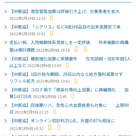
【中医協】救急管理加算は評価引き上げ、対象患者を拡大
2022年2月10日 12:33
【中医協】「シアリス」など4成分8品目の出来高算定了承
2022年2月10日 10:51
支払い側、入院報酬体系見直しを一定評価 外来報酬の再構
築は検討課題
2022年2月9日 19:18
【中医協】機能強化加算に実績要件 在宅訪問・往診年間3人
以上など
2022年2月9日 13:09
【中医協】1回の投与期間、29日以内なら処方箋料減算せず
リフィル処方
2022年2月9日 13:02
【中医協】コロナ禍で「感染対策向上加算」に再編強化 加
算1は710点
2022年2月9日 12:45
【中医協】回復期リハ、急性心大血管疾患も対象に 上限90
日
2022年2月9日 11:15
【中医協】オンライン初診料251点、対面の87％相当に
2022年2月9日 10:32