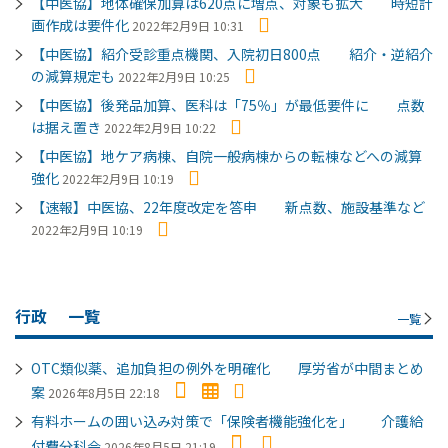
【中医協】地体確保加算は620点に増点、対象も拡大 時短計
画作成は要件化
2022年2月9日 10:31
【中医協】紹介受診重点機関、入院初日800点 紹介・逆紹介
の減算規定も
2022年2月9日 10:25
【中医協】後発品加算、医科は「75％」が最低要件に 点数
は据え置き
2022年2月9日 10:22
【中医協】地ケア病棟、自院一般病棟からの転棟などへの減算
強化
2022年2月9日 10:19
【速報】中医協、22年度改定を答申 新点数、施設基準など
2022年2月9日 10:19
行政
一覧
一覧
OTC類似薬、追加負担の例外を明確化 厚労省が中間まとめ
案
2026年8月5日 22:18
有料ホームの囲い込み対策で「保険者機能強化を」 介護給
付費分科会
2026年8月5日 21:19