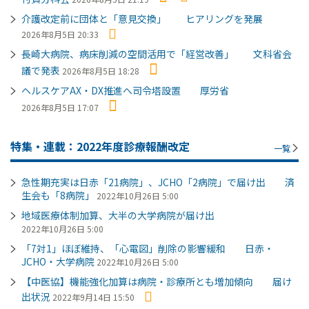
介護改定前に団体と「意見交換」 ヒアリングを発展
2026年8月5日 20:33
長崎大病院、病床削減の空間活用で「経営改善」 文科省会
議で発表
2026年8月5日 18:28
ヘルスケアAX・DX推進へ司令塔設置 厚労省
2026年8月5日 17:07
特集・連載：2022年度診療報酬改定
一覧
急性期充実は日赤「21病院」、JCHO「2病院」で届け出 済
生会も「8病院」
2022年10月26日 5:00
地域医療体制加算、大半の大学病院が届け出
2022年10月26日 5:00
「7対1」ほぼ維持、「心電図」削除の影響緩和 日赤・
JCHO・大学病院
2022年10月26日 5:00
【中医協】機能強化加算は病院・診療所とも増加傾向 届け
出状況
2022年9月14日 15:50