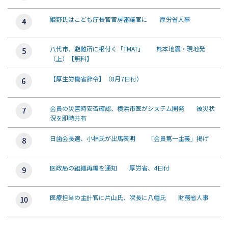
姫野氏はこども庁長官官房審議官に 厚労省人事
八代市、避難所に根付く「TMAT」 熊本地震・現地発
（上）【無料】
【厚生労働省辞令】（8月7日付）
会員の災害時安否確認、横浜市医がシステム開発 被災状
況を即時共有
日歯会長選、小林氏が出馬表明 「会員第一主義」掲げ
医政局の組織再編を通知 厚労省、4日付
医療担当の主計官に片山氏、次長に八幡氏 財務省人事