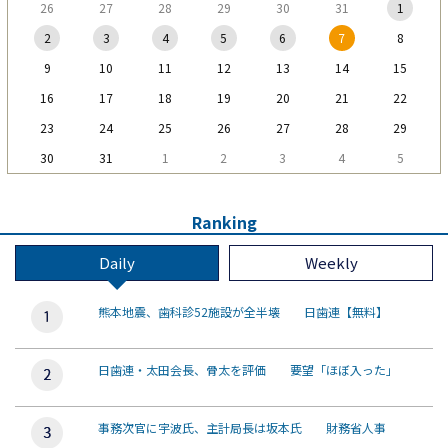
26
27
28
29
30
31
1
2
3
4
5
6
7
8
9
10
11
12
13
14
15
16
17
18
19
20
21
22
23
24
25
26
27
28
29
30
31
1
2
3
4
5
Ranking
Daily
Weekly
熊本地震、歯科診52施設が全半壊 日歯連【無料】
日歯連・太田会長、骨太を評価 要望「ほぼ入った」
事務次官に宇波氏、主計局長は坂本氏 財務省人事