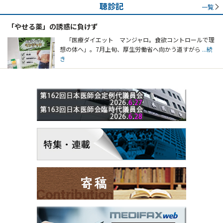
聴診記
一覧
「やせる薬」の誘惑に負けず
「医療ダイエット マンジャロ。食欲コントロールで理
想の体へ」。7月上旬、厚生労働省へ向かう道すがら
...続
き