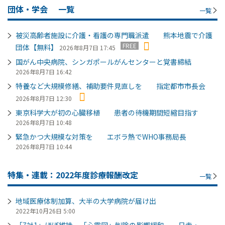
団体・学会
一覧
一覧
被災高齢者施設に介護・看護の専門職派遣 熊本地震で介護
FREE
団体【無料】
2026年8月7日 17:45
国がん中央病院、シンガポールがんセンターと覚書締結
2026年8月7日 16:42
特養など大規模修繕、補助要件見直しを 指定都市市長会
2026年8月7日 12:30
東京科学大が初の心臓移植 患者の待機期間短縮目指す
2026年8月7日 10:48
緊急かつ大規模な対策を エボラ熱でWHO事務局長
2026年8月7日 10:44
特集・連載：2022年度診療報酬改定
一覧
地域医療体制加算、大半の大学病院が届け出
2022年10月26日 5:00
「7対1」ほぼ維持、「心電図」削除の影響緩和 日赤・