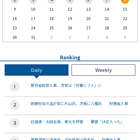
9
10
11
12
13
14
15
16
17
18
19
20
21
22
23
24
25
26
27
28
29
30
31
1
2
3
4
5
Ranking
Daily
Weekly
厚労省幹部人事、次官は「労働シフト」に
医療担当の主計官に片山氏、次長に八幡氏 財務省人事
日歯連・太田会長、骨太を評価 要望「ほぼ入った」
事務次官に宇波氏、主計局長は坂本氏 財務省人事