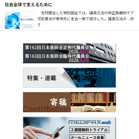
社会全体で支えるために
先月閉会した特別国会では、議員立法の改正医療的ケア
児支援法が衆参共に全会一致で成立した。議員立法の
...続
き