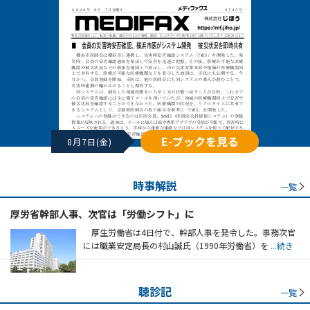
E-ブックを見る
8月7日(金)
時事解説
一覧
厚労省幹部人事、次官は「労働シフト」に
厚生労働省は4日付で、幹部人事を発令した。事務次官
には職業安定局長の村山誠氏（1990年労働省）を
...続き
聴診記
一覧