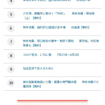
八代市、避難所に根付く「TMAT」 熊本地震・現地発
（上）【無料】
熊本地震、歯科診52施設が全半壊 日歯連【無料】
熊本地震、窓口負担の猶予・免除で周知 厚労省、対応保
険者も【無料】
コロナ定点、1.70に増 7月27日～8月2日
社会全体で支えるために
被災高齢者施設に介護・看護の専門職派遣 熊本地震で介
護団体【無料】