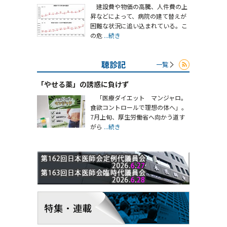
建設費や物価の高騰、人件費の上
昇などによって、病院の建て替えが
困難な状況に追い込まれている。こ
の危
...続き
聴診記
一覧
「やせる薬」の誘惑に負けず
「医療ダイエット マンジャロ。
食欲コントロールで理想の体へ」。
7月上旬、厚生労働省へ向かう道す
がら
...続き