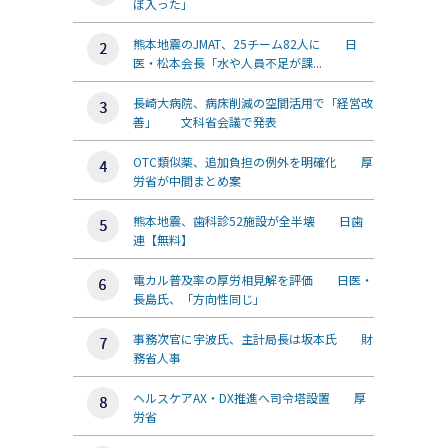
ぼ入った」
熊本地震のJMAT、25チーム82人に 日
医・松本会長「水や人員不足が課...
長崎大病院、病床削減の空間活用で「経営改
善」 文科省会議で発表
OTC類似薬、追加負担の例外を明確化 厚
労省が中間まとめ案
熊本地震、歯科診52施設が全半壊 日歯
連【無料】
電カル普及率の厚労相見解を評価 日医・
長島氏、「方向性同じ」
事務次官に宇波氏、主計局長は坂本氏 財
務省人事
ヘルスケアAX・DX推進へ司令塔設置 厚
労省