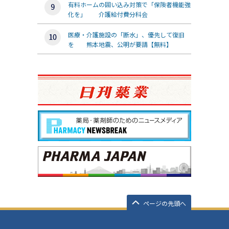
有料ホームの囲い込み対策で「保険者機能強
化を」 介護給付費分科会
医療・介護施設の「断水」、優先して復旧
を 熊本地震、公明が要請【無料】
ページの先頭へ