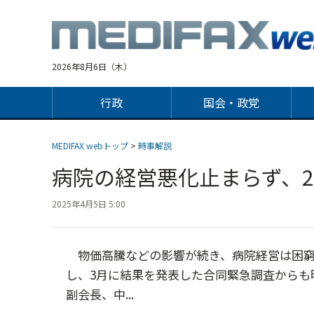
Jump
to
navigation
2026年8月6日（木）
行政
国会・政党
MEDIFAX webトップ
>
時事解説
病院の経営悪化止まらず、2
2025年4月5日 5:00
物価高騰などの影響が続き、病院経営は困窮
し、3月に結果を発表した合同緊急調査からも
副会長、中...