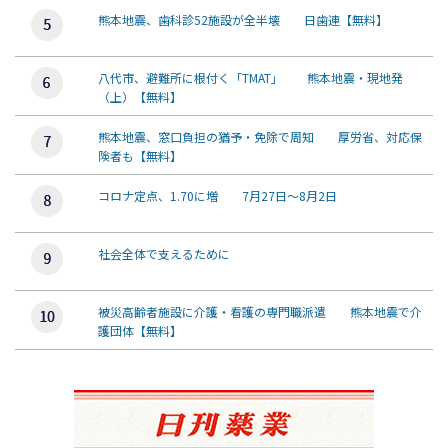
熊本地震、歯科診52施設が全半壊 日歯連【無料】
八代市、避難所に根付く「TMAT」 熊本地震・現地発
（上）【無料】
熊本地震、窓口負担の猶予・免除で周知 厚労省、対応保
険者も【無料】
コロナ定点、1.70に増 7月27日～8月2日
社会全体で支えるために
被災高齢者施設に介護・看護の専門職派遣 熊本地震で介
護団体【無料】