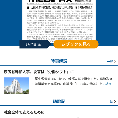
E-ブックを見る
8月7日(金)
時事解説
一覧
厚労省幹部人事、次官は「労働シフト」に
厚生労働省は4日付で、幹部人事を発令した。事務次官
には職業安定局長の村山誠氏（1990年労働省）を
...続き
聴診記
一覧
社会全体で支えるために