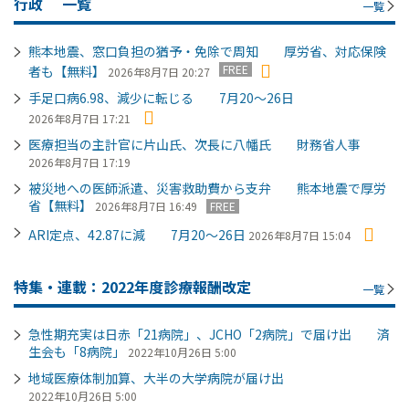
行政
一覧
一覧
熊本地震、窓口負担の猶予・免除で周知 厚労省、対応保険
FREE
者も【無料】
2026年8月7日 20:27
手足口病6.98、減少に転じる 7月20～26日
2026年8月7日 17:21
医療担当の主計官に片山氏、次長に八幡氏 財務省人事
2026年8月7日 17:19
被災地への医師派遣、災害救助費から支弁 熊本地震で厚労
省【無料】
2026年8月7日 16:49
FREE
ARI定点、42.87に減 7月20～26日
2026年8月7日 15:04
特集・連載：2022年度診療報酬改定
一覧
急性期充実は日赤「21病院」、JCHO「2病院」で届け出 済
生会も「8病院」
2022年10月26日 5:00
地域医療体制加算、大半の大学病院が届け出
2022年10月26日 5:00