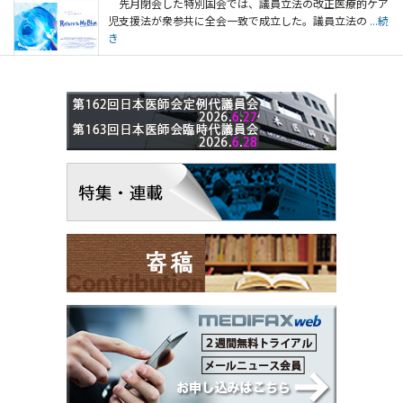
先月閉会した特別国会では、議員立法の改正医療的ケア
児支援法が衆参共に全会一致で成立した。議員立法の
...続
き