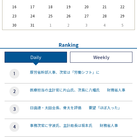
16
17
18
19
20
21
22
23
24
25
26
27
28
29
30
31
1
2
3
4
5
Ranking
Daily
Weekly
厚労省幹部人事、次官は「労働シフト」に
医療担当の主計官に片山氏、次長に八幡氏 財務省人事
日歯連・太田会長、骨太を評価 要望「ほぼ入った」
事務次官に宇波氏、主計局長は坂本氏 財務省人事