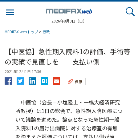
Jump
to
navigation
2026年8月9日（日）
MEDIFAX webトップ
>
行政
【中医協】急性期入院料1の評価、手術等
の実績で見直しを 支払い側
2021年12月1日 17:36
保存
中医協（会長＝小塩隆士・一橋大経済研究
所教授）は1日の総会で、急性期入院医療につ
いて議論を進めた。論点となった急性期一般
入院料1の届け出病院に対する治療室の有無
を踏まえた評価については、支払い側が治...