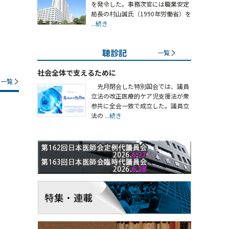
を発令した。事務次官には職業安定
局長の村山誠氏（1990年労働省）を
...続き
聴診記
一覧
社会全体で支えるために
一覧
先月閉会した特別国会では、議員
立法の改正医療的ケア児支援法が衆
参共に全会一致で成立した。議員立
法の
...続き