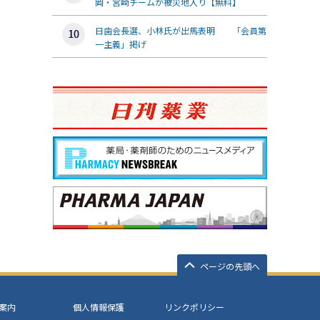
岡・宮崎チームが被災地入り【無料】
日歯会長選、小林氏が出馬表明 「会員第
一主義」掲げ
ページの先頭へ
案内
個人情報保護
リンクポリシー