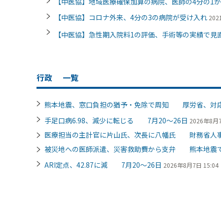
【中医協】地域医療確保加算の病院、医師の4分の1
【中医協】コロナ外来、4分の3の病院が受け入れ
202
【中医協】急性期入院料1の評価、手術等の実績で
行政
一覧
熊本地震、窓口負担の猶予・免除で周知 厚労省、対
手足口病6.98、減少に転じる 7月20～26日
2026年8月7
医療担当の主計官に片山氏、次長に八幡氏 財務省人
被災地への医師派遣、災害救助費から支弁 熊本地震
ARI定点、42.87に減 7月20～26日
2026年8月7日 15:04