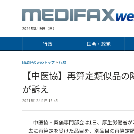
Jump
to
navigation
2026年8月9日（日）
行政
国会・政党
MEDIFAX webトップ
>
行政
【中医協】再算定類似品の
が訴え
2021年12月1日 19:45
中医協・薬価専門部会は1日、厚生労働省が
去に再算定を受けた品目を、別品目の再算定