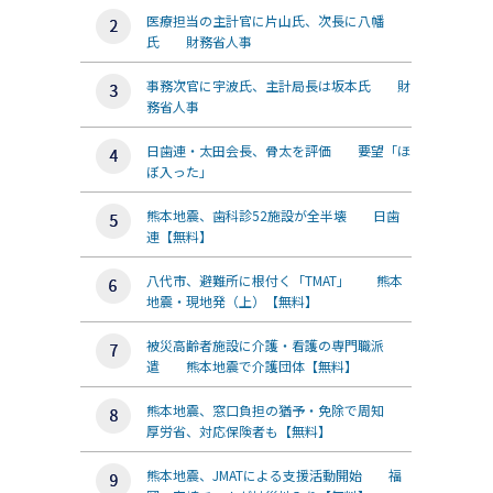
医療担当の主計官に片山氏、次長に八幡
氏 財務省人事
事務次官に宇波氏、主計局長は坂本氏 財
務省人事
日歯連・太田会長、骨太を評価 要望「ほ
ぼ入った」
熊本地震、歯科診52施設が全半壊 日歯
連【無料】
八代市、避難所に根付く「TMAT」 熊本
地震・現地発（上）【無料】
被災高齢者施設に介護・看護の専門職派
遣 熊本地震で介護団体【無料】
熊本地震、窓口負担の猶予・免除で周知
厚労省、対応保険者も【無料】
熊本地震、JMATによる支援活動開始 福