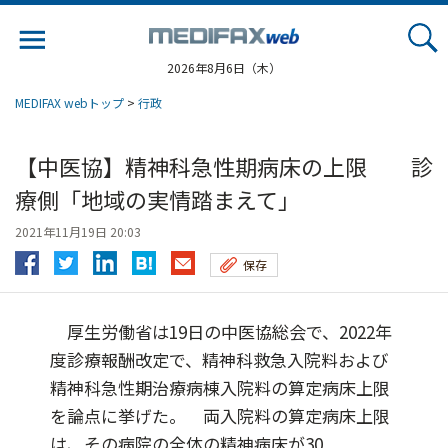
Jump
to
navigation
2026年8月6日（木）
MEDIFAX webトップ
>
行政
【中医協】精神科急性期病床の上限 診
療側「地域の実情踏まえて」
2021年11月19日 20:03
保存
厚生労働省は19日の中医協総会で、2022年
度診療報酬改定で、精神科救急入院料および
精神科急性期治療病棟入院料の算定病床上限
を論点に挙げた。 両入院料の算定病床上限
は、その病院の全体の精神病床が30...