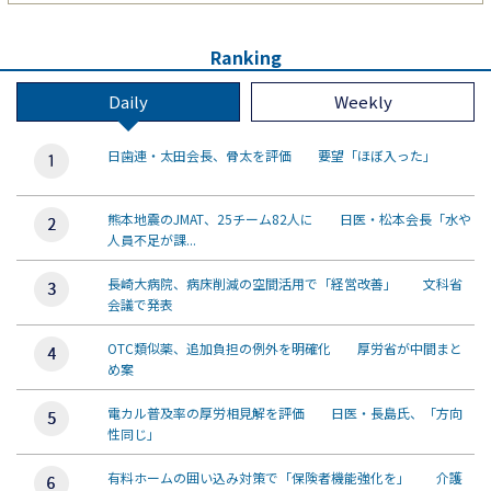
Ranking
Daily
Weekly
日歯連・太田会長、骨太を評価 要望「ほぼ入った」
熊本地震のJMAT、25チーム82人に 日医・松本会長「水や
人員不足が課...
長崎大病院、病床削減の空間活用で「経営改善」 文科省
会議で発表
OTC類似薬、追加負担の例外を明確化 厚労省が中間まと
め案
電カル普及率の厚労相見解を評価 日医・長島氏、「方向
性同じ」
有料ホームの囲い込み対策で「保険者機能強化を」 介護