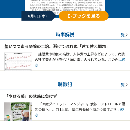
E-ブックを見る
8月6日(木)
時事解説
一覧
整いつつある議論の土壌、避けて通れぬ「建て替え問題」
建設費や物価の高騰、人件費の上昇などによって、病院
の建て替えが困難な状況に追い込まれている。この危
...続
き
聴診記
一覧
「やせる薬」の誘惑に負けず
「医療ダイエット マンジャロ。食欲コントロールで理
想の体へ」。7月上旬、厚生労働省へ向かう道すがら
...続
き