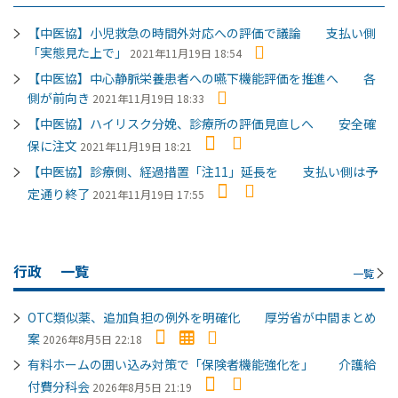
【中医協】小児救急の時間外対応への評価で議論 支払い側
「実態見た上で」
2021年11月19日 18:54
【中医協】中心静脈栄養患者への嚥下機能評価を推進へ 各
側が前向き
2021年11月19日 18:33
【中医協】ハイリスク分娩、診療所の評価見直しへ 安全確
保に注文
2021年11月19日 18:21
【中医協】診療側、経過措置「注11」延長を 支払い側は予
定通り終了
2021年11月19日 17:55
行政
一覧
一覧
OTC類似薬、追加負担の例外を明確化 厚労省が中間まとめ
案
2026年8月5日 22:18
有料ホームの囲い込み対策で「保険者機能強化を」 介護給
付費分科会
2026年8月5日 21:19