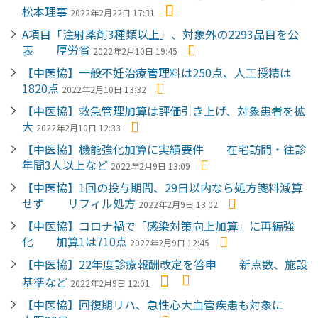
松本理事
2022年2月22日 17:31
A項目「注射薬剤3種類以上」、対象外の2293品目を公
表 厚労省
2022年2月10日 19:45
【中医協】一般不妊治療管理料は250点、人工授精は
1820点
2022年2月10日 13:32
【中医協】救急管理加算は評価引き上げ、対象患者を拡
大
2022年2月10日 12:33
【中医協】機能強化加算に実績要件 在宅訪問・往診
年間3人以上など
2022年2月9日 13:09
【中医協】1回の投与期間、29日以内なら処方箋料減算
せず リフィル処方
2022年2月9日 13:02
【中医協】コロナ禍で「感染対策向上加算」に再編強
化 加算1は710点
2022年2月9日 12:45
【中医協】22年度診療報酬改定を答申 新点数、施設
基準など
2022年2月9日 12:01
【中医協】回復期リハ、急性心大血管疾患も対象に