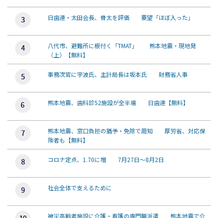
日歯連・太田会長、骨太を評価 要望「ほぼ入った」
八代市、避難所に根付く「TMAT」 熊本地震・現地発
（上）【無料】
事務次官に宇波氏、主計局長は坂本氏 財務省人事
熊本地震、歯科診52施設が全半壊 日歯連【無料】
熊本地震、窓口負担の猶予・免除で周知 厚労省、対応保
険者も【無料】
コロナ定点、1.70に増 7月27日～8月2日
社会全体で支えるために
被災高齢者施設に介護・看護の専門職派遣 熊本地震で介