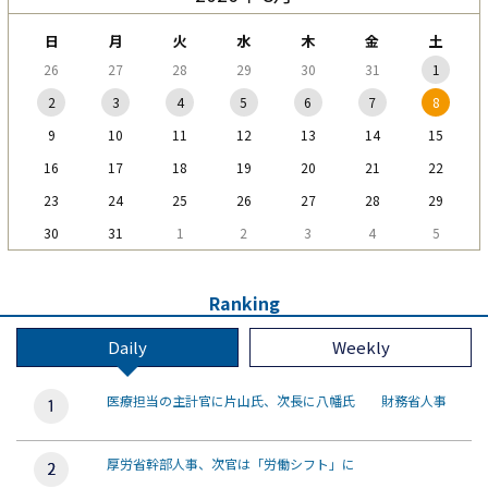
日
月
火
水
木
金
土
26
27
28
29
30
31
1
2
3
4
5
6
7
8
9
10
11
12
13
14
15
16
17
18
19
20
21
22
23
24
25
26
27
28
29
30
31
1
2
3
4
5
Ranking
Daily
Weekly
医療担当の主計官に片山氏、次長に八幡氏 財務省人事
厚労省幹部人事、次官は「労働シフト」に