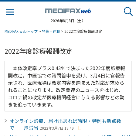
Jump
to
navigation
2026年8月8日（土）
MEDIFAX webトップ
>
特集・連載
> 2022年度診療報酬改定
2022年度診療報酬改定
本体改定率プラス0.43％で決まった2022年度診療報
酬改定。中医協での諮問答申を受け、3月4日に官報告
示され、医療現場は改定内容を踏まえた対応が求めら
れることになります。改定関連のニュースをはじめ、
コロナ禍の改定が医療機関経営に与える影響などの動
きを追っていきます。
オンライン診療、届け出あれば時限・特例も新点数
で 厚労省
2022年3月7日 19:49