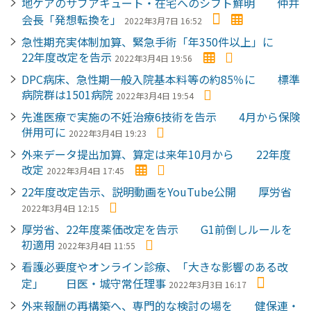
地ケアのサブアキュート・在宅へのシフト鮮明 仲井
会長「発想転換を」
2022年3月7日 16:52
急性期充実体制加算、緊急手術「年350件以上」に
22年度改定を告示
2022年3月4日 19:56
DPC病床、急性期一般入院基本料等の約85％に 標準
病院群は1501病院
2022年3月4日 19:54
先進医療で実施の不妊治療6技術を告示 4月から保険
併用可に
2022年3月4日 19:23
外来データ提出加算、算定は来年10月から 22年度
改定
2022年3月4日 17:45
22年度改定告示、説明動画をYouTube公開 厚労省
2022年3月4日 12:15
厚労省、22年度薬価改定を告示 G1前倒しルールを
初適用
2022年3月4日 11:55
看護必要度やオンライン診療、「大きな影響のある改
定」 日医・城守常任理事
2022年3月3日 16:17
外来報酬の再構築へ、専門的な検討の場を 健保連・