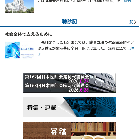
には職業安定局長の村山誠氏（1990年労働省）を
...続き
聴診記
一覧
社会全体で支えるために
先月閉会した特別国会では、議員立法の改正医療的ケア
児支援法が衆参共に全会一致で成立した。議員立法の
...続
き