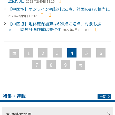
上限90日
2022年2月9日 11:15
【中医協】オンライン初診料251点、対面の87％相当に
2022年2月9日 10:32
【中医協】地体確保加算は620点に増点、対象も拡
大 時短計画作成は要件化
2022年2月9日 10:31
ペ
ー
1
2
3
4
5
6
前
ジ
7
8
9
次
特集・連載
一覧
2026熊本地震