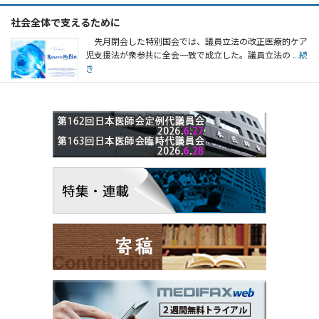
社会全体で支えるために
先月閉会した特別国会では、議員立法の改正医療的ケア
児支援法が衆参共に全会一致で成立した。議員立法の
...続
き