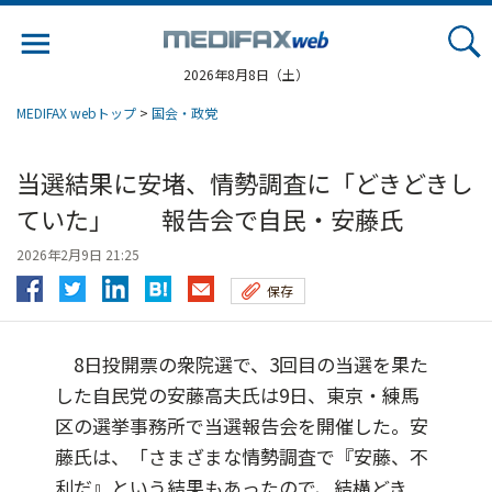
Jump
to
navigation
2026年8月8日（土）
MEDIFAX webトップ
>
国会・政党
当選結果に安堵、情勢調査に「どきどきし
ていた」 報告会で自民・安藤氏
2026年2月9日 21:25
保存
8日投開票の衆院選で、3回目の当選を果た
した自民党の安藤高夫氏は9日、東京・練馬
区の選挙事務所で当選報告会を開催した。安
藤氏は、「さまざまな情勢調査で『安藤、不
利だ』という結果もあったので、結構どき...