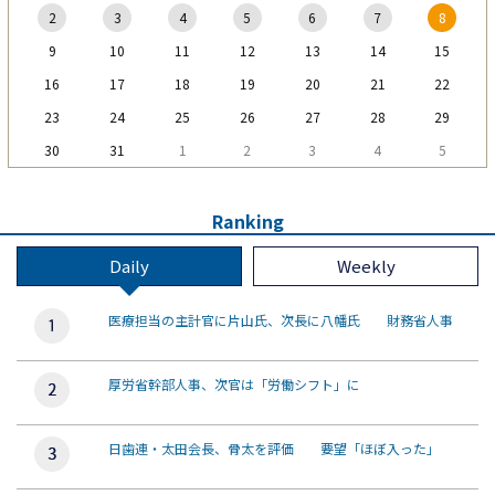
2
3
4
5
6
7
8
9
10
11
12
13
14
15
16
17
18
19
20
21
22
23
24
25
26
27
28
29
30
31
1
2
3
4
5
Ranking
Daily
Weekly
医療担当の主計官に片山氏、次長に八幡氏 財務省人事
厚労省幹部人事、次官は「労働シフト」に
日歯連・太田会長、骨太を評価 要望「ほぼ入った」