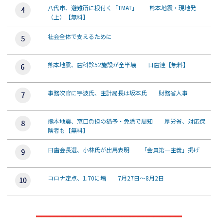
八代市、避難所に根付く「TMAT」 熊本地震・現地発
（上）【無料】
社会全体で支えるために
熊本地震、歯科診52施設が全半壊 日歯連【無料】
事務次官に宇波氏、主計局長は坂本氏 財務省人事
熊本地震、窓口負担の猶予・免除で周知 厚労省、対応保
険者も【無料】
日歯会長選、小林氏が出馬表明 「会員第一主義」掲げ
コロナ定点、1.70に増 7月27日～8月2日