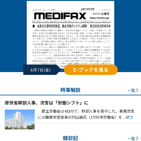
E-ブックを見る
8月7日(金)
時事解説
一覧
厚労省幹部人事、次官は「労働シフト」に
厚生労働省は4日付で、幹部人事を発令した。事務次官
には職業安定局長の村山誠氏（1990年労働省）を
...続き
聴診記
一覧