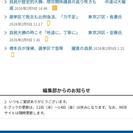
自民が歴史的大勝、厚労関係議員の返り咲きも 中道は大幅
減
2026年2月9日 16:46
選挙区で敗北も比例復活、「力不足」 東京27区・長妻氏
2026年2月9日 11:17
自民大勝の時こそ「地道に、丁寧に」 東京28区・安藤氏
2026年2月9日 1:41
橋本氏が復帰、選挙区で雪辱 躍進の自民
2026年2月9日 1:25
編集部からのお知らせ
いつもご愛読ありがとうございます。
E-ブックの更新は、12日（水）～14日（金）は休みになります。なお、WEB
サイトは随時更新します。