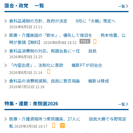
国会・政党
一覧
一覧
食料品減税の方針、政府が決定 9月に「大綱」策定へ
2026年8月5日 22:11
医療・介護施設の「断水」、優先して復旧を 熊本地震、公
FREE
明が要請【無料】
2026年8月4日 18:52
食料品消費税の対応、税調会長に一任 自民
2026年8月3日 21:25
「内密出産」、法制化に意欲 維新PTが初会合
2026年8月3日 21:16
食料品の消費税減税、自民に賛否両論 維新は賛成
2026年7月31日 21:26
特集・連載：衆院選2026
一覧
医療・介護資格持つ衆院議員、27人に 自民大勝で与野党逆
転
2026年3月3日 18:17