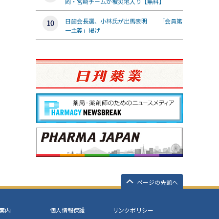
岡・宮崎チームが被災地入り【無料】
日歯会長選、小林氏が出馬表明 「会員第
一主義」掲げ
ページの先頭へ
案内
個人情報保護
リンクポリシー