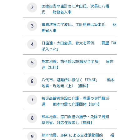
医療担当の主計官に片山氏、次長に八幡
氏 財務省人事
事務次官に宇波氏、主計局長は坂本氏 財
務省人事
日歯連・太田会長、骨太を評価 要望「ほ
ぼ入った」
熊本地震、歯科診52施設が全半壊 日歯
連【無料】
八代市、避難所に根付く「TMAT」 熊本
地震・現地発（上）【無料】
被災高齢者施設に介護・看護の専門職派
遣 熊本地震で介護団体【無料】
熊本地震、窓口負担の猶予・免除で周知
厚労省、対応保険者も【無料】
熊本地震、JMATによる支援活動開始 福