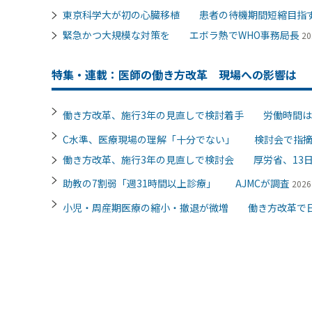
東京科学大が初の心臓移植 患者の待機期間短縮目指
緊急かつ大規模な対策を エボラ熱でWHO事務局長
20
特集・連載：医師の働き方改革 現場への影響は
働き方改革、施行3年の見直しで検討着手 労働時間は
C水準、医療現場の理解「十分でない」 検討会で指
働き方改革、施行3年の見直しで検討会 厚労省、13
助教の7割弱「週31時間以上診療」 AJMCが調査
202
小児・周産期医療の縮小・撤退が微増 働き方改革で