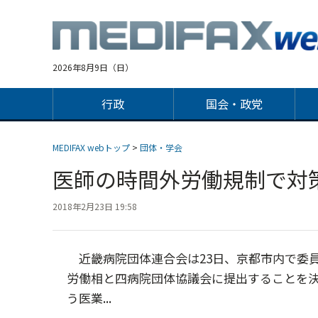
Jump
to
navigation
2026年8月9日（日）
行政
国会・政党
MEDIFAX webトップ
>
団体・学会
医師の時間外労働規制で対
2018年2月23日 19:58
近畿病院団体連合会は23日、京都市内で委
労働相と四病院団体協議会に提出することを
う医業...