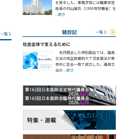
を発令した。事務次官には職業安定
局長の村山誠氏（1990年労働省）を
...続き
聴診記
一覧
一覧
社会全体で支えるために
先月閉会した特別国会では、議員
立法の改正医療的ケア児支援法が衆
参共に全会一致で成立した。議員立
法の
...続き