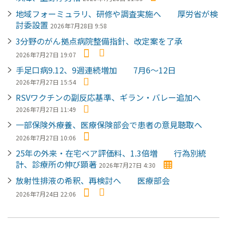
地域フォーミュラリ、研修や調査実施へ 厚労省が検
討委設置
2026年7月28日 9:58
3分野のがん拠点病院整備指針、改定案を了承
2026年7月27日 19:07
手足口病9.12、9週連続増加 7月6～12日
2026年7月27日 15:54
RSVワクチンの副反応基準、ギラン・バレー追加へ
2026年7月27日 11:49
一部保険外療養、医療保険部会で患者の意見聴取へ
2026年7月27日 10:06
25年の外来・在宅ベア評価料、1.3倍増 行為別統
計、診療所の伸び顕著
2026年7月27日 4:30
放射性排液の希釈、再検討へ 医療部会
2026年7月24日 22:06
ペ