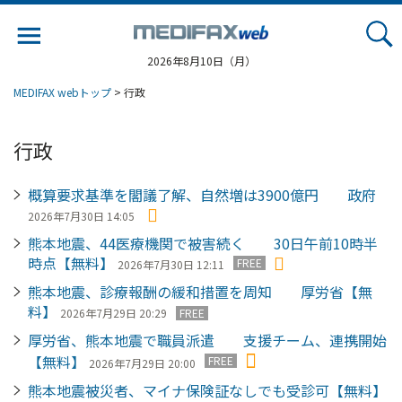
Jump
to
navigation
2026年8月10日（月）
MEDIFAX webトップ
> 行政
行政
概算要求基準を閣議了解、自然増は3900億円 政府
2026年7月30日 14:05
熊本地震、44医療機関で被害続く 30日午前10時半
時点【無料】
FREE
2026年7月30日 12:11
熊本地震、診療報酬の緩和措置を周知 厚労省【無
料】
2026年7月29日 20:29
FREE
厚労省、熊本地震で職員派遣 支援チーム、連携開始
【無料】
FREE
2026年7月29日 20:00
熊本地震被災者、マイナ保険証なしでも受診可【無料】