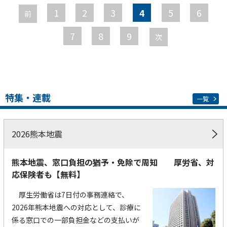
ー
1
2
3
4
5
6
前
ジ
7
8
9
次
特集・連載
一覧
2026熊本地震
熊本地震、窓口負担の猶予・免除で周知 厚労省、対
応保険者も【無料】
厚生労働省は7日付の事務連絡で、
2026年熊本地震への対応として、診療に
係る窓口での一部負担金などの支払いが