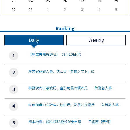
23
24
25
26
27
28
29
30
31
1
2
3
4
5
Ranking
Daily
Weekly
【厚生労働省辞令】（8月10日付）
厚労省幹部人事、次官は「労働シフト」に
事務次官に宇波氏、主計局長は坂本氏 財務省人事
医療担当の主計官に片山氏、次長に八幡氏 財務省人事
熊本地震、歯科診52施設が全半壊 日歯連【無料】