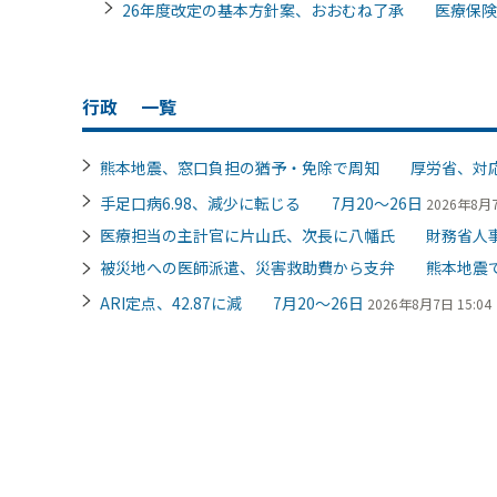
26年度改定の基本方針案、おおむね了承 医療保険
行政
一覧
熊本地震、窓口負担の猶予・免除で周知 厚労省、対
手足口病6.98、減少に転じる 7月20～26日
2026年8月7
医療担当の主計官に片山氏、次長に八幡氏 財務省人
被災地への医師派遣、災害救助費から支弁 熊本地震
ARI定点、42.87に減 7月20～26日
2026年8月7日 15:04