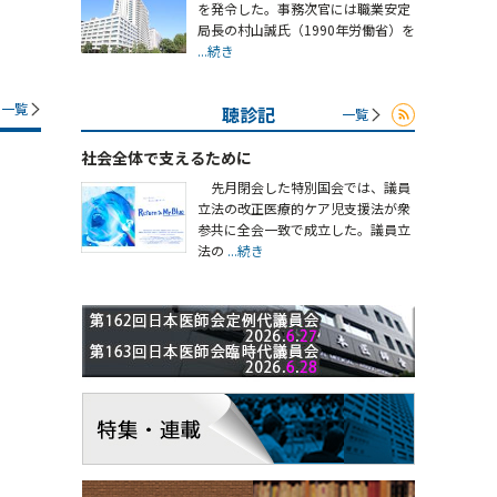
を発令した。事務次官には職業安定
局長の村山誠氏（1990年労働省）を
...続き
一覧
聴診記
一覧
社会全体で支えるために
先月閉会した特別国会では、議員
立法の改正医療的ケア児支援法が衆
参共に全会一致で成立した。議員立
法の
...続き