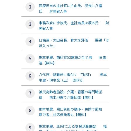
医療担当の主計官に片山氏、次長に八幡
氏 財務省人事
事務次官に宇波氏、主計局長は坂本氏 財
務省人事
日歯連・太田会長、骨太を評価 要望「ほ
ぼ入った」
熊本地震、歯科診52施設が全半壊 日歯
連【無料】
八代市、避難所に根付く「TMAT」 熊本
地震・現地発（上）【無料】
被災高齢者施設に介護・看護の専門職派
遣 熊本地震で介護団体【無料】
熊本地震、窓口負担の猶予・免除で周知
厚労省、対応保険者も【無料】
熊本地震、JMATによる支援活動開始 福