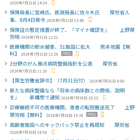
2026年7月31日 14:24
保険局長に宮崎氏、医政局長に佐々木氏 厚労省人
事、8月4日発令
2026年7月31日 13:48
保険証の暫定措置が終了、「マイナ確認を」 上野厚
労相
2026年7月31日 12:31
医療機関の断水被害、51施設に拡大 熊本地震【無
料】
FREE
2026年7月31日 12:26
3分野のがん拠点病院整備指針を公表 厚労省
2026年7月31日 11:20
【厚生労働省辞令】（7月31日付）
2026年7月31日 0:00
新たな病床整備なら「将来の病床数との関係、説明
を」 新構想で通知
2026年7月30日 20:23
診療継続不可の医療機関、患者の転院搬送完了 上野
厚労相【無料】
FREE
2026年7月30日 19:38
高齢者施設へのキックバック禁止を再周知 厚労省
2026年7月30日 18:58