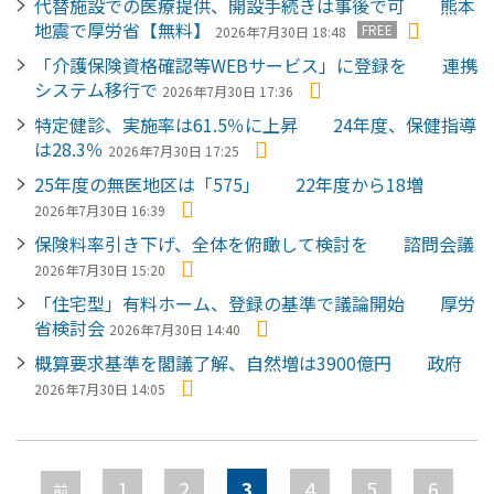
代替施設での医療提供、開設手続きは事後で可 熊本
地震で厚労省【無料】
FREE
2026年7月30日 18:48
「介護保険資格確認等WEBサービス」に登録を 連携
システム移行で
2026年7月30日 17:36
特定健診、実施率は61.5％に上昇 24年度、保健指導
は28.3％
2026年7月30日 17:25
25年度の無医地区は「575」 22年度から18増
2026年7月30日 16:39
保険料率引き下げ、全体を俯瞰して検討を 諮問会議
2026年7月30日 15:20
「住宅型」有料ホーム、登録の基準で議論開始 厚労
省検討会
2026年7月30日 14:40
概算要求基準を閣議了解、自然増は3900億円 政府
2026年7月30日 14:05
ペ
ー
1
2
3
4
5
6
前