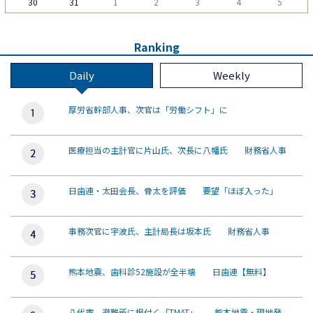
30
31
1
2
3
4
5
Ranking
Daily
Weekly
厚労省幹部人事、次官は「労働シフト」に
医療担当の主計官に片山氏、次長に八幡氏 財務省人事
日歯連・太田会長、骨太を評価 要望「ほぼ入った」
事務次官に宇波氏、主計局長は坂本氏 財務省人事
熊本地震、歯科診52施設が全半壊 日歯連【無料】
八代市、避難所に根付く「TMAT」 熊本地震・現地発