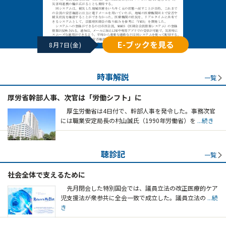
E-ブックを見る
8月7日(金)
時事解説
一覧
厚労省幹部人事、次官は「労働シフト」に
厚生労働省は4日付で、幹部人事を発令した。事務次官
には職業安定局長の村山誠氏（1990年労働省）を
...続き
聴診記
一覧
社会全体で支えるために
先月閉会した特別国会では、議員立法の改正医療的ケア
児支援法が衆参共に全会一致で成立した。議員立法の
...続
き