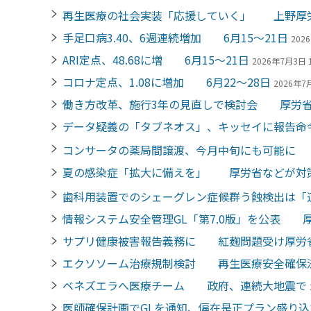
再生医療の社会実装「応援していく」 上野厚
手足口病3.40、6週連続増加 6月15～21日
202
ARI定点、48.68に増 6月15～21日
2026年7月3日 1
コロナ定点、1.08に増加 6月22～28日
2026年7月
働き方改革、施行3年の見直しで検討会 厚労省
データ疑義の「タブネオス」、キッセイに報告
コンサータの薬局間譲渡、今月中旬にも可能に
夏の感染症「拡大に備えを」 厚労省などが対
歯科用装置でのシェーグレン症候群う蝕検出は
情報システム安全管理GL「第7.0版」を公表 
サプリ健康被害報告義務に 紅麹問題受け厚労
エクソソーム治療規制検討 再生医療安全確保
ベネズエラへ医療チーム 政府、連続大地震で
医師確保計画でGLを通知、偏在是正プラン盛り