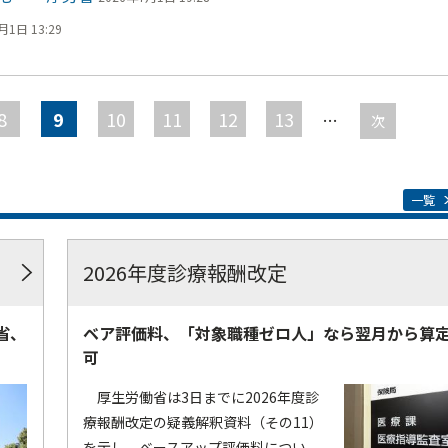
月1日 13:29
8
9
10
11
12
13
…
次
一覧
2026年度診療報酬改定
省、
ベア評価料、「対象職種ゼロ人」なら翌月から算
可
厚生労働省は3日までに2026年度診
療報酬改定の疑義解釈資料（その11）
を示し、ベースアップ評価料につい