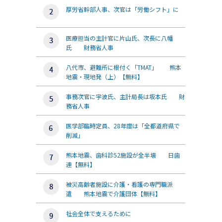
厚労省幹部人事、次官は「労働シフト」に
医療担当の主計官に片山氏、次長に八幡
氏 財務省人事
八代市、避難所に根付く「TMAT」 熊本
地震・現地発（上）【無料】
事務次官に宇波氏、主計局長は坂本氏 財
務省人事
医学部臨時定員、28年度は「全都道府県で
削減」
熊本地震、歯科診52施設が全半壊 日歯
連【無料】
被災高齢者施設に介護・看護の専門職派
遣 熊本地震で介護団体【無料】
社会全体で支えるために