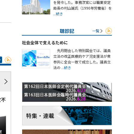
を発令した。事務次官には職業安定
局長の村山誠氏（1990年労働省）を
...続き
聴診記
一覧
社会全体で支えるために
先月閉会した特別国会では、議員
立法の改正医療的ケア児支援法が衆
参共に全会一致で成立した。議員立
法の
...続き
定不