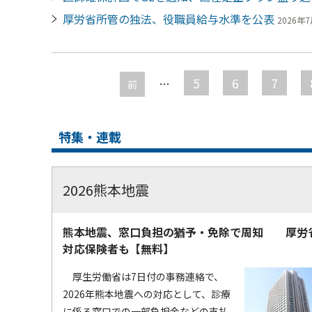
厚労省所管の独法、役職員給与水準を公表
2026年7
ペ
ー
5
6
7
…
前
ジ
特集・連載
2026熊本地震
熊本地震、窓口負担の猶予・免除で周知 厚労
対応保険者も【無料】
厚生労働省は7日付の事務連絡で、
2026年熊本地震への対応として、診療
に係る窓口での一部負担金などの支払