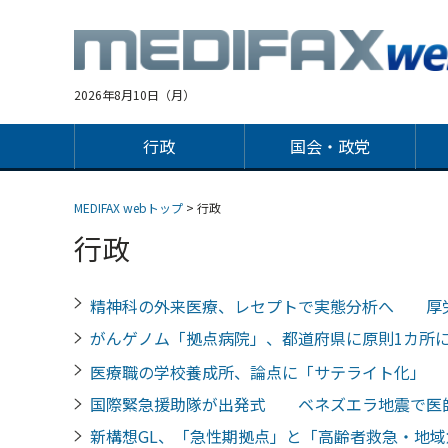
Jump
to
navigation
2026年8月10日（月）
行政
国会・政党
MEDIFAX webトップ
> 行政
行政
精神科の外来医療、レセプトで実態分析へ 厚
がんゲノム「拠点病院」、都道府県に原則1カ
医療職の学校養成所、論点に「サテライト化」
国際緊急援助隊が出発式 ベネズエラ地震で医
新構想GL、「急性期拠点」と「高齢者救急・地