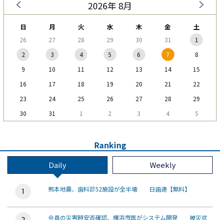
2026年 8月
日
月
火
水
木
金
土
26
27
28
29
30
31
1
2
3
4
5
6
7
8
9
10
11
12
13
14
15
16
17
18
19
20
21
22
23
24
25
26
27
28
29
30
31
1
2
3
4
5
Ranking
Daily
Weekly
熊本地震、歯科診52施設が全半壊 日歯連【無料】
会員の災害時安否確認、横浜市医がシステム開発 被災状