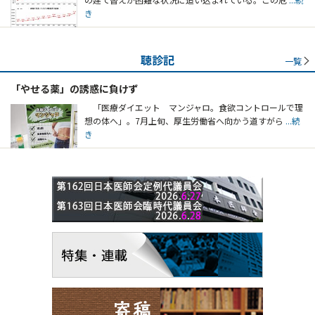
き
聴診記
一覧
「やせる薬」の誘惑に負けず
「医療ダイエット マンジャロ。食欲コントロールで理
想の体へ」。7月上旬、厚生労働省へ向かう道すがら
...続
き