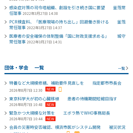
感染症対策の司令塔組織、創設を引き続き国に要望 釜萢常
任理事
2022年3月27日 14:38
PCR検査料、「医療現場の持ち出し」回避働き掛ける 釜萢
常任理事
2022年3月27日 14:37
医療者の安全確保の体制整備「国に財政支援求める」 城守
常任理事
2022年3月27日 14:31
団体・学会
一覧
一覧
特養など大規模修繕、補助要件見直しを 指定都市市長会
NEW
2026年8月7日 12:30
東京科学大が初の心臓移植 患者の待機期間短縮目指す
2026年8月7日 10:48
NEW
緊急かつ大規模な対策を エボラ熱でWHO事務局長
2026年8月7日 10:44
NEW
会員の災害時安否確認、横浜市医がシステム開発 被災状況