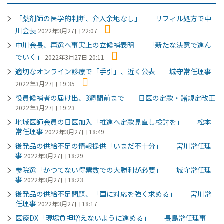
「薬剤師の医学的判断、介入余地なし」 リフィル処方で中
川会長
2022年3月27日 22:07
中川会長、再選へ事実上の立候補表明 「新たな決意で進ん
でいく」
2022年3月27日 20:11
適切なオンライン診療で「手引」、近く公表 城守常任理事
2022年3月27日 19:35
役員候補者の届け出、3週間前まで 日医の定款・諸規定改正
2022年3月27日 19:23
地域医師会員の日医加入「推進へ定款見直し検討を」 松本
常任理事
2022年3月27日 18:49
後発品の供給不足の情報提供「いまだ不十分」 宮川常任理
事
2022年3月27日 18:29
参院選「かつてない得票数での大勝利が必要」 城守常任理
事
2022年3月27日 18:23
後発品の供給不足問題、「国に対応を強く求める」 宮川常
任理事
2022年3月27日 18:17
医療DX「現場負担増えないように進める」 長島常任理事