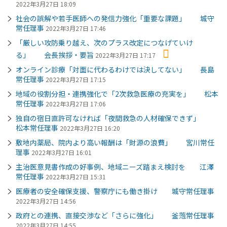
2022年3月27日 18:09
社会の誤解や若手医師への発信力強化「重要な課題」 城守
常任理事
2022年3月27日 17:46
「厳しい攻防乗り越え、次のプラス改定につなげていけ
る」 会長挨拶・要旨
2022年3月27日 17:17
オンライン診療「対面に代わるわけでは決してない」 長島
常任理事
2022年3月27日 17:15
地域の役割分担・連携強化で「2次救急医療の充実を」 松本
常任理事
2022年3月27日 17:06
独自の宿日直許可なければ「夜間救急の人材確保できず」
松本常任理事
2022年3月27日 16:20
敷地内薬局、院内より高い報酬は「財源の浪費」 宮川常任
理事
2022年3月27日 16:01
主治医意見書作成の好事例、地域ニーズ踏まえ検討を 江澤
常任理事
2022年3月27日 15:31
医療者の安全確保支援、警察庁にも働き掛け 城守常任理事
2022年3月27日 14:56
政府との連携、直接交渉など「さらに強化」 釜萢常任理事
2022年3月27日 14:55