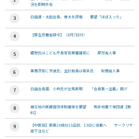
況を即時共有
日歯連・太田会長、骨太を評価 要望「ほぼ入った」
【厚生労働省辞令】（8月7日付）
姫野氏はこども庁長官官房審議官に 厚労省人事
事務次官に宇波氏、主計局長は坂本氏 財務省人事
日歯会長選、小林氏が出馬表明 「会員第一主義」掲げ
被災地の医療提供体制確保を要望 熊本地震で保団連【無
料】
【中医協】新薬10成分13品目、13日に収載へ サークリサ
皮下注など