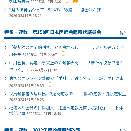
を即時共有
2026年8月7日 4:30
3月の後発品シェア、90.4％に微減 協会けんぽ
2026年8月6日 18:01
特集・連載：第150回日本医師会臨時代議員会
一覧
「薬剤師の医学的判断、介入余地なし」 リフィル処方で中
川会長
2022年3月27日 22:07
中川会長、再選へ事実上の立候補表明 「新たな決意で進ん
でいく」
2022年3月27日 20:11
適切なオンライン診療で「手引」、近く公表 城守常任理事
2022年3月27日 19:35
役員候補者の届け出、3週間前まで 日医の定款・諸規定改正
2022年3月27日 19:23
地域医師会員の日医加入「推進へ定款見直し検討を」 松本
常任理事
2022年3月27日 18:49
特集・連載：2022年度診療報酬改定
一覧