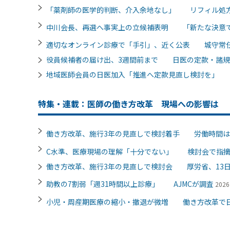
「薬剤師の医学的判断、介入余地なし」 リフィル処
中川会長、再選へ事実上の立候補表明 「新たな決意
適切なオンライン診療で「手引」、近く公表 城守常
役員候補者の届け出、3週間前まで 日医の定款・諸規
地域医師会員の日医加入「推進へ定款見直し検討を」
特集・連載：医師の働き方改革 現場への影響は
働き方改革、施行3年の見直しで検討着手 労働時間は
C水準、医療現場の理解「十分でない」 検討会で指
働き方改革、施行3年の見直しで検討会 厚労省、13
助教の7割弱「週31時間以上診療」 AJMCが調査
202
小児・周産期医療の縮小・撤退が微増 働き方改革で