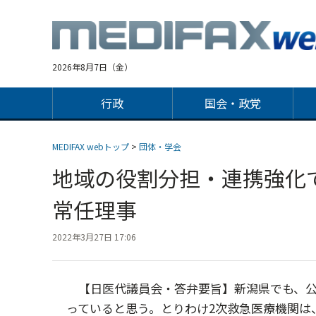
Jump
to
navigation
2026年8月7日（金）
行政
国会・政党
MEDIFAX webトップ
>
団体・学会
地域の役割分担・連携強化
常任理事
2022年3月27日 17:06
【日医代議員会・答弁要旨】新潟県でも、公
っていると思う。とりわけ2次救急医療機関は