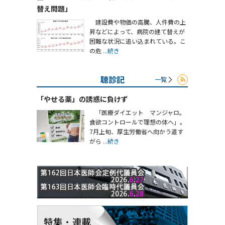
替え問題」
建設費や物価の高騰、人件費の上
昇などによって、病院の建て替えが
困難な状況に追い込まれている。こ
の危
...続き
聴診記
一覧
「やせる薬」の誘惑に負けず
「医療ダイエット マンジャロ。
食欲コントロールで理想の体へ」。
7月上旬、厚生労働省へ向かう道す
がら
...続き