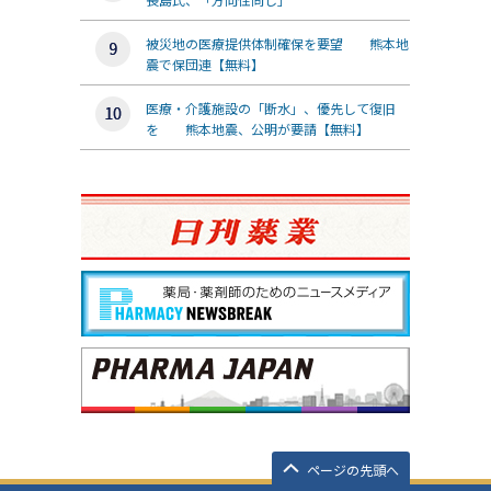
被災地の医療提供体制確保を要望 熊本地
震で保団連【無料】
医療・介護施設の「断水」、優先して復旧
を 熊本地震、公明が要請【無料】
ページの先頭へ