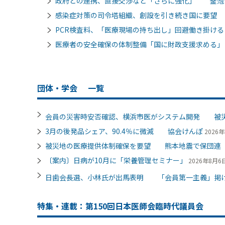
政府との連携、直接交渉など「さらに強化」 釜萢
感染症対策の司令塔組織、創設を引き続き国に要望
PCR検査料、「医療現場の持ち出し」回避働き掛け
医療者の安全確保の体制整備「国に財政支援求める
団体・学会
一覧
会員の災害時安否確認、横浜市医がシステム開発 被
3月の後発品シェア、90.4％に微減 協会けんぽ
2026年
被災地の医療提供体制確保を要望 熊本地震で保団連
〔案内〕日病が10月に「栄養管理セミナー」
2026年8月6日
日歯会長選、小林氏が出馬表明 「会員第一主義」掲
特集・連載：第150回日本医師会臨時代議員会