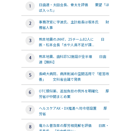
日歯連・太田会長、骨太を評価 要望「ほ
ぼ入った」
事務次官に宇波氏、主計局長は坂本氏 財
務省人事
熊本地震のJMAT、25チーム82人に 日
医・松本会長「水や人員不足が課...
熊本地震、歯科診52施設が全半壊 日歯
連【無料】
長崎大病院、病床削減の空間活用で「経営改
善」 文科省会議で発表
OTC類似薬、追加負担の例外を明確化 厚
労省が中間まとめ案
ヘルスケアAX・DX推進へ司令塔設置 厚
労省
電カル普及率の厚労相見解を評価 日医・
長島氏、「方向性同じ」