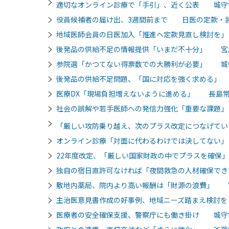
適切なオンライン診療で「手引」、近く公表 城守
役員候補者の届け出、3週間前まで 日医の定款・
地域医師会員の日医加入「推進へ定款見直し検討を
後発品の供給不足の情報提供「いまだ不十分」 宮
参院選「かつてない得票数での大勝利が必要」 城
後発品の供給不足問題、「国に対応を強く求める」
医療DX「現場負担増えないように進める」 長島
社会の誤解や若手医師への発信力強化「重要な課題
「厳しい攻防乗り越え、次のプラス改定につなげて
オンライン診療「対面に代わるわけでは決してない
22年度改定、「厳しい国家財政の中でプラスを確保
独自の宿日直許可なければ「夜間救急の人材確保で
敷地内薬局、院内より高い報酬は「財源の浪費」 
主治医意見書作成の好事例、地域ニーズ踏まえ検討
医療者の安全確保支援、警察庁にも働き掛け 城守